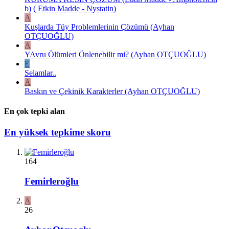
b) ( Etkin Madde - Nystatin)
A
Kuşlarda Tüy Problemlerinin Çözümü (Ayhan
OTÇUOĞLU)
A
YAvru Ölümleri Önlenebilir mi? (Ayhan OTÇUOĞLU)
E
Selamlar..
A
Baskın ve Çekinik Karakterler (Ayhan OTÇUOĞLU)
En çok tepki alan
En yüksek tepkime skoru
164
Femirleroğlu
A
26