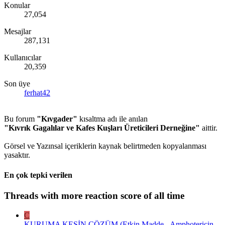
Konular
27,054
Mesajlar
287,131
Kullanıcılar
20,359
Son üye
ferhat42
Bu forum
"Kıvgader"
kısaltma adı ile anılan
"Kıvrık Gagalılar ve Kafes Kuşları Üreticileri Derneğine"
aittir.
Görsel ve Yazınsal içeriklerin kaynak belirtmeden kopyalanması
yasaktır.
En çok tepki verilen
Threads with more reaction score of all time
C
KURUMA KESİN ÇÖZÜM (Etkin Madde - Amphotericin