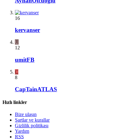
AyhanOtcuoglu
16
kervanser
U
12
umitFB
C
8
CapTainATLAS
Hızlı linkler
Bize ulaşın
Şartlar ve kurallar
Gizlilik politikası
Yardım
RSS