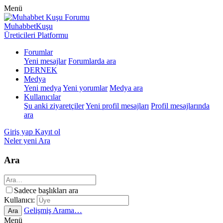
Menü
MuhabbetKuşu
Üreticileri Platformu
Forumlar
Yeni mesajlar
Forumlarda ara
DERNEK
Medya
Yeni medya
Yeni yorumlar
Medya ara
Kullanıcılar
Şu anki ziyaretçiler
Yeni profil mesajları
Profil mesajlarında
ara
Giriş yap
Kayıt ol
Neler yeni
Ara
Ara
Sadece başlıkları ara
Kullanıcı:
Gelişmiş Arama…
Ara
Menü