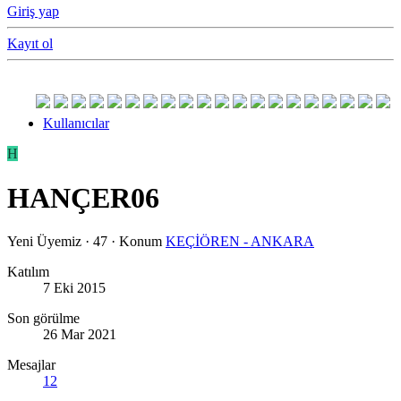
Giriş yap
Kayıt ol
Kullanıcılar
H
HANÇER06
Yeni Üyemiz
·
47
·
Konum
KEÇİÖREN - ANKARA
Katılım
7 Eki 2015
Son görülme
26 Mar 2021
Mesajlar
12