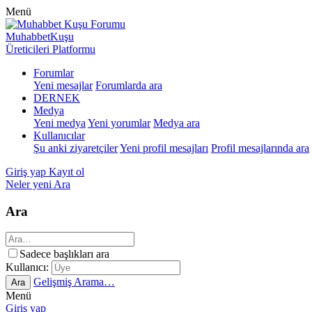
Menü
MuhabbetKuşu
Üreticileri Platformu
Forumlar
Yeni mesajlar
Forumlarda ara
DERNEK
Medya
Yeni medya
Yeni yorumlar
Medya ara
Kullanıcılar
Şu anki ziyaretçiler
Yeni profil mesajları
Profil mesajlarında ara
Giriş yap
Kayıt ol
Neler yeni
Ara
Ara
Sadece başlıkları ara
Kullanıcı:
Gelişmiş Arama…
Ara
Menü
Giriş yap