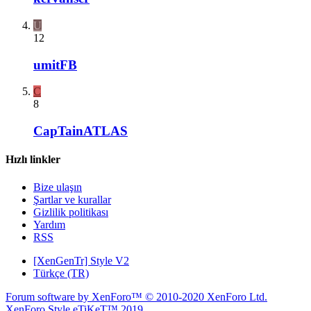
U
12
umitFB
C
8
CapTainATLAS
Hızlı linkler
Bize ulaşın
Şartlar ve kurallar
Gizlilik politikası
Yardım
RSS
[XenGenTr] Style V2
Türkçe (TR)
Forum software by XenForo™
© 2010-2020 XenForo Ltd.
XenForo Style eTiKeT™ 2019