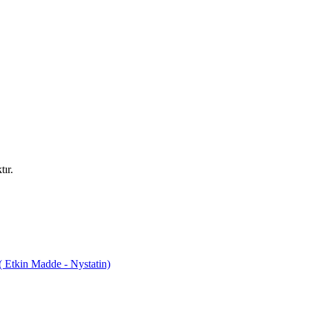
ır.
tkin Madde - Nystatin)