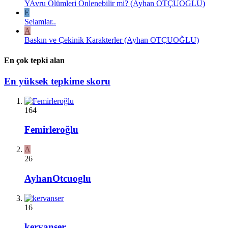
YAvru Ölümleri Önlenebilir mi? (Ayhan OTÇUOĞLU)
E
Selamlar..
A
Baskın ve Çekinik Karakterler (Ayhan OTÇUOĞLU)
En çok tepki alan
En yüksek tepkime skoru
164
Femirleroğlu
A
26
AyhanOtcuoglu
16
kervanser