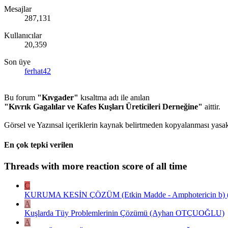
Mesajlar
287,131
Kullanıcılar
20,359
Son üye
ferhat42
Bu forum
"Kıvgader"
kısaltma adı ile anılan
"Kıvrık Gagalılar ve Kafes Kuşları Üreticileri Derneğine"
aittir.
Görsel ve Yazınsal içeriklerin kaynak belirtmeden kopyalanması yasakt
En çok tepki verilen
Threads with more reaction score of all time
C
KURUMA KESİN ÇÖZÜM (Etkin Madde - Amphotericin b) ( E
A
Kuşlarda Tüy Problemlerinin Çözümü (Ayhan OTÇUOĞLU)
A