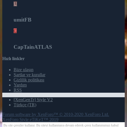
U
12
umitFB
C
8
CapTainATLAS
Hızlı linkler
Bize ulaşın
Şartlar ve kurallar
Gizlilik politikası
Yardım
RSS
[XenGenTr] Style V2
Türkçe (TR)
Forum software by XenForo™
© 2010-2020 XenForo Ltd.
XenForo Style eTiKeT™ 2019
Bu site çerezler kullanır. Bu siteyi kullanmaya devam ederek çerez kullanımımızı kabul