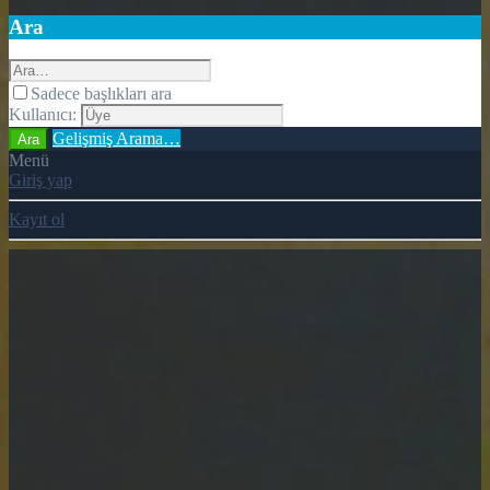
Ara
Sadece başlıkları ara
Kullanıcı:
Gelişmiş Arama…
Ara
Menü
Giriş yap
Kayıt ol