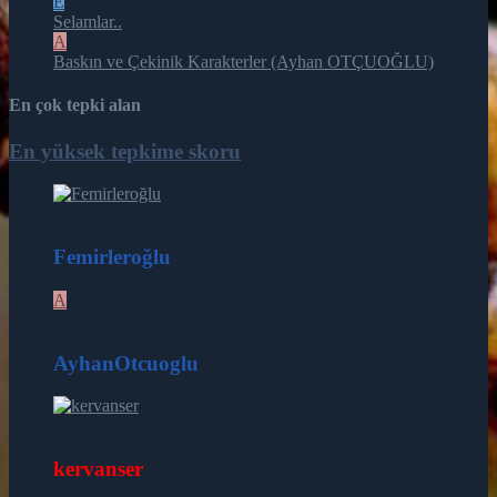
E
Selamlar..
A
Baskın ve Çekinik Karakterler (Ayhan OTÇUOĞLU)
En çok tepki alan
En yüksek tepkime skoru
164
Femirleroğlu
A
26
AyhanOtcuoglu
16
kervanser