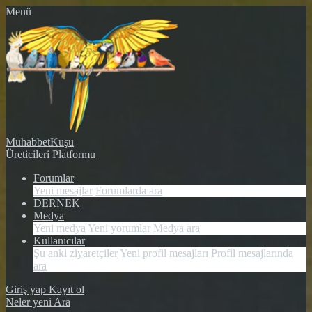
Menü
MuhabbetKuşu
Üreticileri Platformu
Forumlar
Yeni mesajlar
Forumlarda ara
DERNEK
Medya
Yeni medya
Yeni yorumlar
Medya ara
Kullanıcılar
Şu anki ziyaretçiler
Yeni profil mesajları
Profil mesajlarında
ara
Giriş yap
Kayıt ol
Neler yeni
Ara