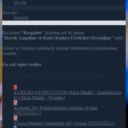
20,359
Son üye
ferhat42
Bu forum
"Kıvgader"
kısaltma adı ile anılan
"Kıvrık Gagalılar ve Kafes Kuşları Üreticileri Derneğine"
aittir.
Görsel ve Yazınsal içeriklerin kaynak belirtmeden kopyalanması
yasaktır.
En çok tepki verilen
Threads with more reaction score of all time
C
KURUMA KESİN ÇÖZÜM (Etkin Madde - Amphotericin
b) ( Etkin Madde - Nystatin)
A
Kuşlarda Tüy Problemlerinin Çözümü (Ayhan
OTÇUOĞLU)
A
YAvru Ölümleri Önlenebilir mi? (Ayhan OTÇUOĞLU)