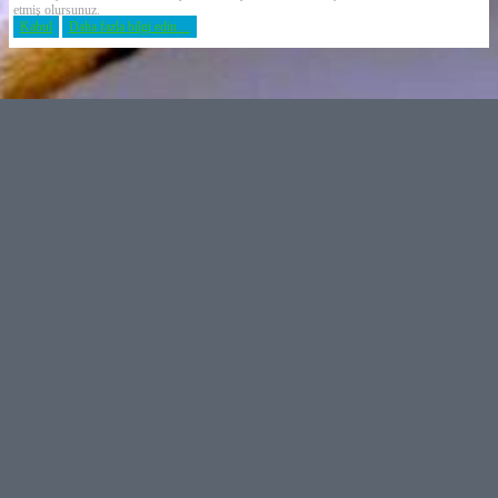
etmiş olursunuz.
Kabul
Daha fazla bilgi edin…