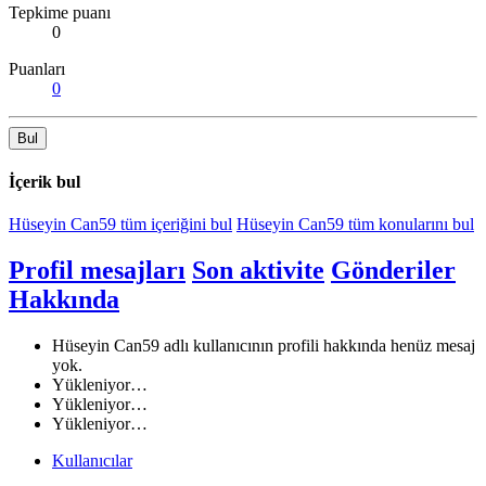
Tepkime puanı
0
Puanları
0
Bul
İçerik bul
Hüseyin Can59 tüm içeriğini bul
Hüseyin Can59 tüm konularını bul
Profil mesajları
Son aktivite
Gönderiler
Hakkında
Hüseyin Can59 adlı kullanıcının profili hakkında henüz mesaj
yok.
Yükleniyor…
Yükleniyor…
Yükleniyor…
Kullanıcılar