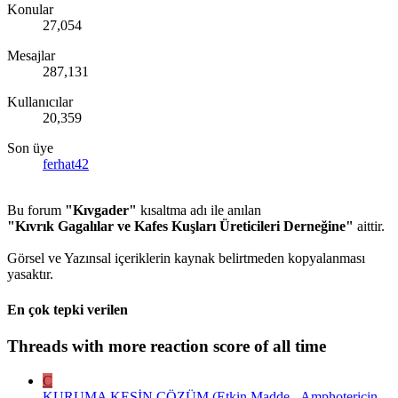
Konular
27,054
Mesajlar
287,131
Kullanıcılar
20,359
Son üye
ferhat42
Bu forum
"Kıvgader"
kısaltma adı ile anılan
"Kıvrık Gagalılar ve Kafes Kuşları Üreticileri Derneğine"
aittir.
Görsel ve Yazınsal içeriklerin kaynak belirtmeden kopyalanması
yasaktır.
En çok tepki verilen
Threads with more reaction score of all time
C
KURUMA KESİN ÇÖZÜM (Etkin Madde - Amphotericin