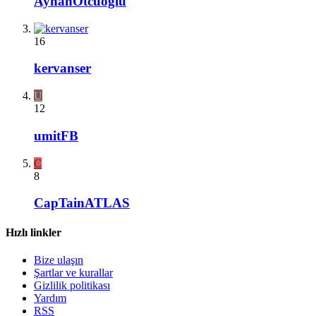
AyhanOtcuoglu
16
kervanser
U
12
umitFB
C
8
CapTainATLAS
Hızlı linkler
Bize ulaşın
Şartlar ve kurallar
Gizlilik politikası
Yardım
RSS