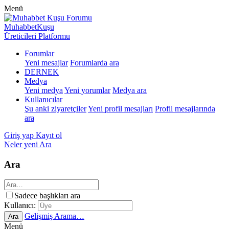
Menü
MuhabbetKuşu
Üreticileri Platformu
Forumlar
Yeni mesajlar
Forumlarda ara
DERNEK
Medya
Yeni medya
Yeni yorumlar
Medya ara
Kullanıcılar
Şu anki ziyaretçiler
Yeni profil mesajları
Profil mesajlarında
ara
Giriş yap
Kayıt ol
Neler yeni
Ara
Ara
Sadece başlıkları ara
Kullanıcı:
Gelişmiş Arama…
Ara
Menü