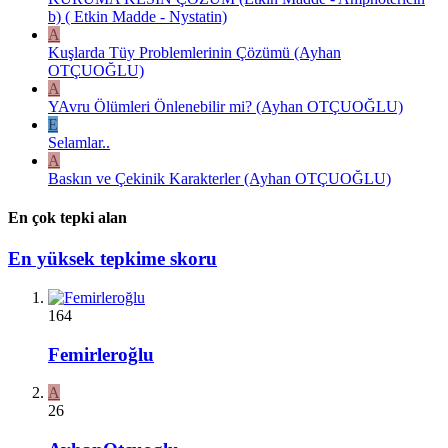
b) ( Etkin Madde - Nystatin)
A
Kuşlarda Tüy Problemlerinin Çözümü (Ayhan
OTÇUOĞLU)
A
YAvru Ölümleri Önlenebilir mi? (Ayhan OTÇUOĞLU)
E
Selamlar..
A
Baskın ve Çekinik Karakterler (Ayhan OTÇUOĞLU)
En çok tepki alan
En yüksek tepkime skoru
164
Femirleroğlu
A
26