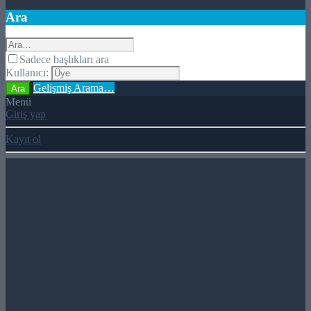
Ara
Sadece başlıkları ara
Kullanıcı:
Gelişmiş Arama…
Ara
Menü
Giriş yap
Kayıt ol