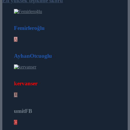
En yüksek tepkime skoru
164
Femirleroğlu
A
26
AyhanOtcuoglu
16
kervanser
U
12
umitFB
C
8