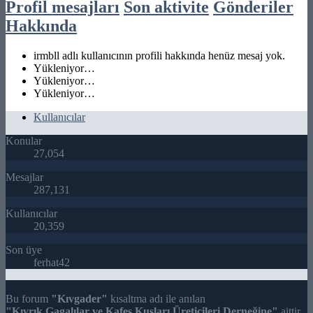
Profil mesajları
Son aktivite
Gönderiler
Hakkında
irmbll adlı kullanıcının profili hakkında henüz mesaj yok.
Yükleniyor…
Yükleniyor…
Yükleniyor…
Kullanıcılar
Konular
27,054
Mesajlar
287,131
Kullanıcılar
20,359
Son üye
ferhat42
Bu forum
"Kıvgader"
kısaltma adı ile anılan
"Kıvrık Gagalılar ve Kafes Kuşları Üreticileri Derneğine"
aittir.