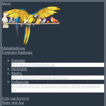
Menü
MuhabbetKuşu
Üreticileri Platformu
Forumlar
Yeni mesajlar
Forumlarda ara
DERNEK
Medya
Yeni medya
Yeni yorumlar
Medya ara
Kullanıcılar
Şu anki ziyaretçiler
Yeni profil mesajları
Profil mesajlarında
ara
Giriş yap
Kayıt ol
Neler yeni
Ara