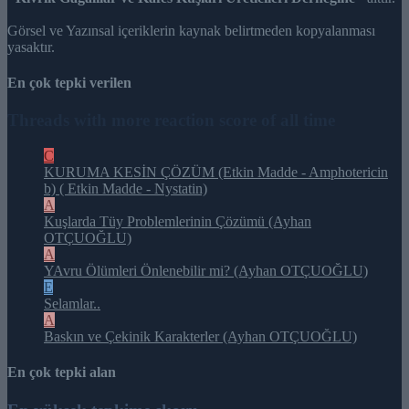
Görsel ve Yazınsal içeriklerin kaynak belirtmeden kopyalanması
yasaktır.
En çok tepki verilen
Threads with more reaction score of all time
C
KURUMA KESİN ÇÖZÜM (Etkin Madde - Amphotericin
b) ( Etkin Madde - Nystatin)
A
Kuşlarda Tüy Problemlerinin Çözümü (Ayhan
OTÇUOĞLU)
A
YAvru Ölümleri Önlenebilir mi? (Ayhan OTÇUOĞLU)
E
Selamlar..
A
Baskın ve Çekinik Karakterler (Ayhan OTÇUOĞLU)
En çok tepki alan