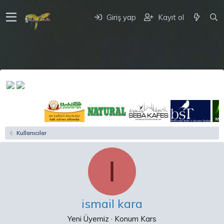
Giriş yap
Kayıt ol
Kullanıcılar
I
ismail kara
Yeni Üyemiz
·
Konum
Kars