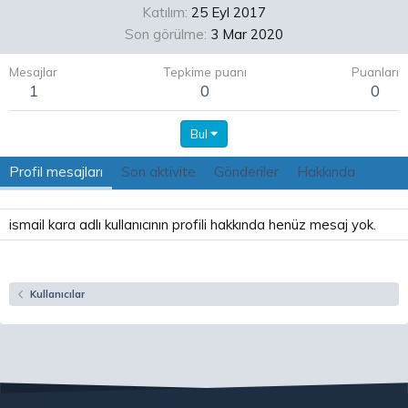
Katılım
25 Eyl 2017
Son görülme
3 Mar 2020
Mesajlar
Tepkime puanı
Puanları
1
0
0
Bul
Profil mesajları
Son aktivite
Gönderiler
Hakkında
ismail kara adlı kullanıcının profili hakkında henüz mesaj yok.
Kullanıcılar