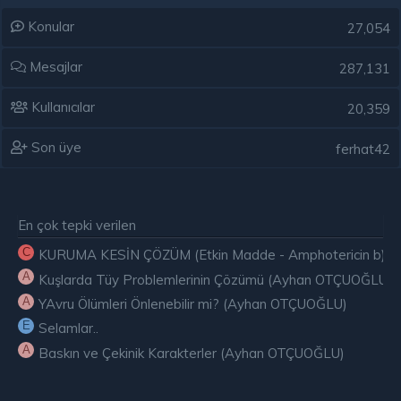
Konular
27,054
Mesajlar
287,131
Kullanıcılar
20,359
Son üye
ferhat42
En çok tepki verilen
C
KURUMA KESİN ÇÖZÜM (Etkin Madde - Amphotericin b) ( E
A
Kuşlarda Tüy Problemlerinin Çözümü (Ayhan OTÇUOĞLU)
A
YAvru Ölümleri Önlenebilir mi? (Ayhan OTÇUOĞLU)
E
Selamlar..
A
Baskın ve Çekinik Karakterler (Ayhan OTÇUOĞLU)