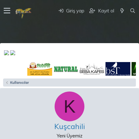
Giriş yap
Kayıt ol
Kullanıcılar
K
Kuşcahili
Yeni Üyemiz