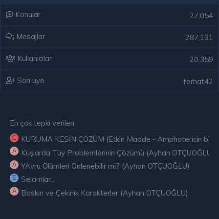
Konular
27,054
Mesajlar
287,131
Kullanıcılar
20,359
Son üye
ferhat42
En çok tepki verilen
C
KURUMA KESİN ÇÖZÜM (Etkin Madde - Amphotericin b) ( E
A
Kuşlarda Tüy Problemlerinin Çözümü (Ayhan OTÇUOĞLU)
A
YAvru Ölümleri Önlenebilir mi? (Ayhan OTÇUOĞLU)
E
Selamlar..
A
Baskın ve Çekinik Karakterler (Ayhan OTÇUOĞLU)