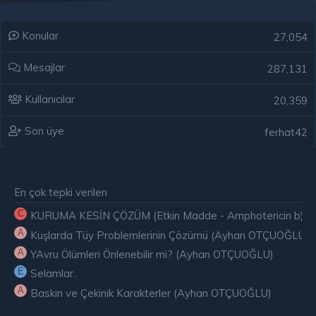
Konular
27,054
Mesajlar
287,131
Kullanıcılar
20,359
Son üye
ferhat42
En çok tepki verilen
C
KURUMA KESİN ÇÖZÜM (Etkin Madde - Amphotericin b) ( E
A
Kuşlarda Tüy Problemlerinin Çözümü (Ayhan OTÇUOĞLU)
A
YAvru Ölümleri Önlenebilir mi? (Ayhan OTÇUOĞLU)
E
Selamlar..
A
Baskın ve Çekinik Karakterler (Ayhan OTÇUOĞLU)