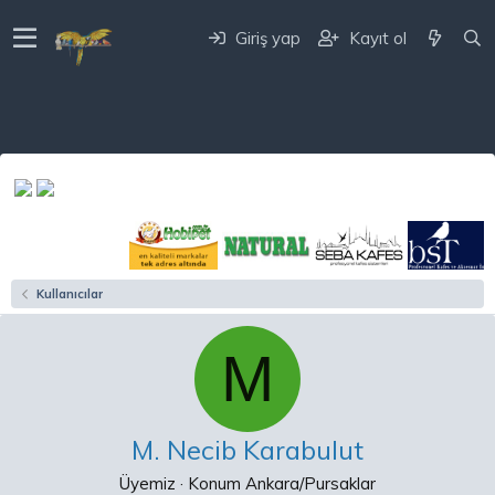
Giriş yap
Kayıt ol
Kullanıcılar
M
M. Necib Karabulut
Üyemiz
·
Konum
Ankara/Pursaklar