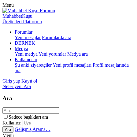
Menü
MuhabbetKuşu
Üreticileri Platformu
Forumlar
Yeni mesajlar
Forumlarda ara
DERNEK
Medya
Yeni medya
Yeni yorumlar
Medya ara
Kullanıcılar
Şu anki ziyaretçiler
Yeni profil mesajları
Profil mesajlarında
ara
Giriş yap
Kayıt ol
Neler yeni
Ara
Ara
Sadece başlıkları ara
Kullanıcı:
Gelişmiş Arama…
Ara
Menü