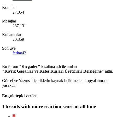
Konular
27,054
Mesajlar
287,131
Kullanıcılar
20,359
Son üye
ferhat42
Bu forum
"Kıvgader"
kısaltma adı ile anılan
"Kıvrık Gagalılar ve Kafes Kuşları Üreticileri Derneğine"
aittir.
Görsel ve Yazınsal içeriklerin kaynak belirtmeden kopyalanması
yasaktır.
En çok tepki verilen
Threads with more reaction score of all time
C