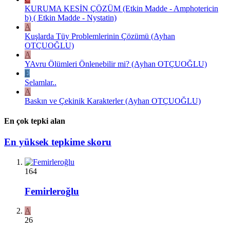
KURUMA KESİN ÇÖZÜM (Etkin Madde - Amphotericin
b) ( Etkin Madde - Nystatin)
A
Kuşlarda Tüy Problemlerinin Çözümü (Ayhan
OTÇUOĞLU)
A
YAvru Ölümleri Önlenebilir mi? (Ayhan OTÇUOĞLU)
E
Selamlar..
A
Baskın ve Çekinik Karakterler (Ayhan OTÇUOĞLU)
En çok tepki alan
En yüksek tepkime skoru
164
Femirleroğlu
A
26