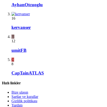
AyhanOtcuoglu
16
kervanser
U
12
umitFB
C
8
CapTainATLAS
Hızlı linkler
Bize ulaşın
Şartlar ve kurallar
Gizlilik politikası
Yardım