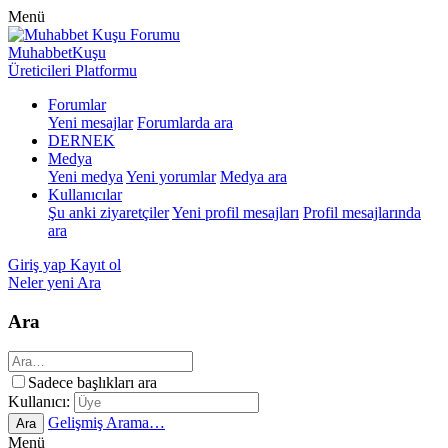
Menü
MuhabbetKuşu
Üreticileri Platformu
Forumlar
Yeni mesajlar
Forumlarda ara
DERNEK
Medya
Yeni medya
Yeni yorumlar
Medya ara
Kullanıcılar
Şu anki ziyaretçiler
Yeni profil mesajları
Profil mesajlarında
ara
Giriş yap
Kayıt ol
Neler yeni
Ara
Ara
Sadece başlıkları ara
Kullanıcı:
Gelişmiş Arama…
Ara
Menü