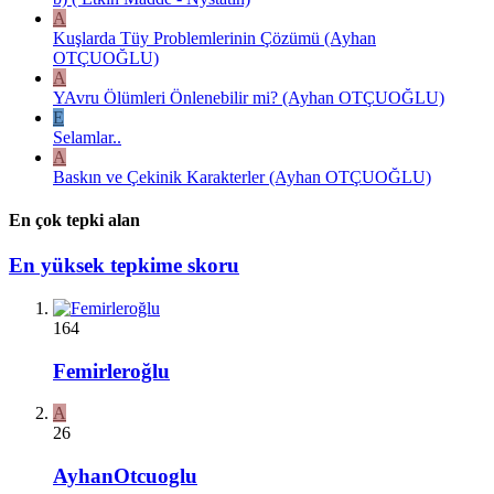
A
Kuşlarda Tüy Problemlerinin Çözümü (Ayhan
OTÇUOĞLU)
A
YAvru Ölümleri Önlenebilir mi? (Ayhan OTÇUOĞLU)
E
Selamlar..
A
Baskın ve Çekinik Karakterler (Ayhan OTÇUOĞLU)
En çok tepki alan
En yüksek tepkime skoru
164
Femirleroğlu
A
26
AyhanOtcuoglu