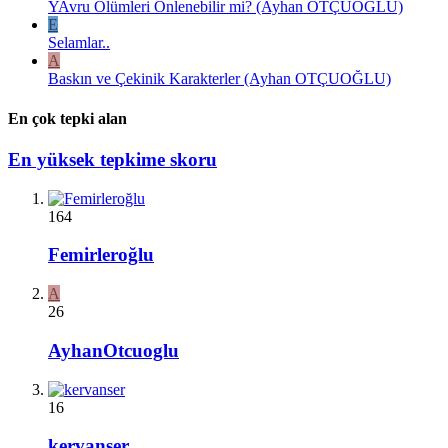
YAvru Ölümleri Önlenebilir mi? (Ayhan OTÇUOĞLU)
E
Selamlar..
A
Baskın ve Çekinik Karakterler (Ayhan OTÇUOĞLU)
En çok tepki alan
En yüksek tepkime skoru
164
Femirleroğlu
A
26
AyhanOtcuoglu
16
kervanser