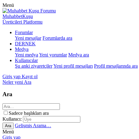
Menü
MuhabbetKuşu
Üreticileri Platformu
Forumlar
Yeni mesajlar
Forumlarda ara
DERNEK
Medya
Yeni medya
Yeni yorumlar
Medya ara
Kullanıcılar
Şu anki ziyaretçiler
Yeni profil mesajları
Profil mesajlarında ara
Giriş yap
Kayıt ol
Neler yeni
Ara
Ara
Sadece başlıkları ara
Kullanıcı:
Gelişmiş Arama…
Ara
Menü
Giriş yap