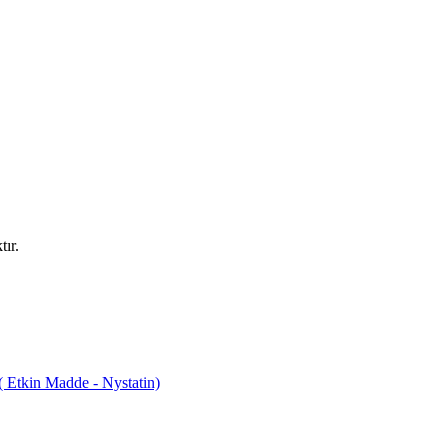
ır.
tkin Madde - Nystatin)