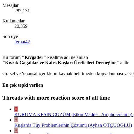
Mesajlar
287,131
Kullanıcılar
20,359
Son üye
ferhat42
Bu forum
"Kıvgader"
kısaltma adı ile anılan
"Kıvrık Gagalılar ve Kafes Kuşları Üreticileri Derneğine"
aittir.
Görsel ve Yazınsal içeriklerin kaynak belirtmeden kopyalanması yasakt
En çok tepki verilen
Threads with more reaction score of all time
C
KURUMA KESİN ÇÖZÜM (Etkin Madde - Amphotericin b) ( E
A
Kuşlarda Tüy Problemlerinin Çözümü (Ayhan OTÇUOĞLU)
A