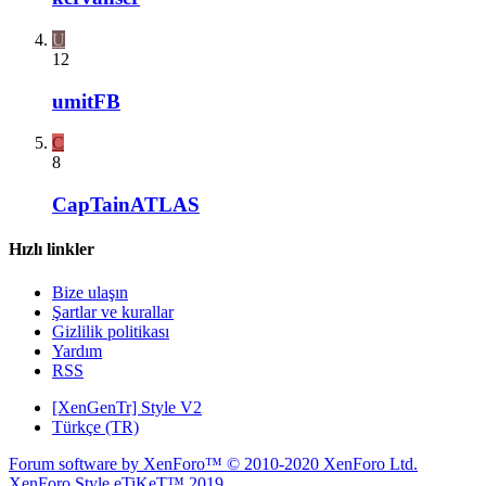
U
12
umitFB
C
8
CapTainATLAS
Hızlı linkler
Bize ulaşın
Şartlar ve kurallar
Gizlilik politikası
Yardım
RSS
[XenGenTr] Style V2
Türkçe (TR)
Forum software by XenForo™
© 2010-2020 XenForo Ltd.
XenForo Style eTiKeT™ 2019