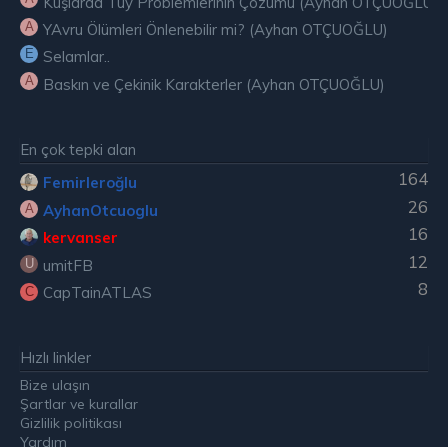
Kuşlarda Tüy Problemlerinin Çözümü (Ayhan OTÇUOĞLU)
A
YAvru Ölümleri Önlenebilir mi? (Ayhan OTÇUOĞLU)
E
Selamlar..
A
Baskın ve Çekinik Karakterler (Ayhan OTÇUOĞLU)
En çok tepki alan
164
Femirleroğlu
26
AyhanOtcuoglu
A
16
kervanser
12
umitFB
U
8
CapTainATLAS
C
Hızlı linkler
Bize ulaşın
Şartlar ve kurallar
Gizlilik politikası
Yardım