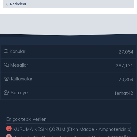
Nedreksa
Konular
27,054
Mesajlar
287,131
Kullanıcılar
20,359
Son üye
ferhat42
En çok tepki verilen
C
KURUMA KESİN ÇÖZÜM (Etkin Madde - Amphotericin b) ( E
A