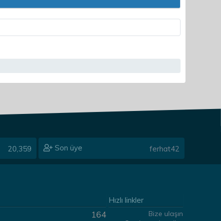
Son üye
20,359
ferhat42
Hızlı linkler
Bize ulaşın
164
dde - Nystatin)