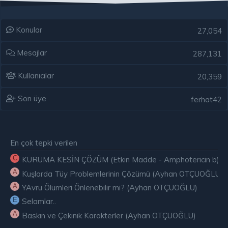
Konular
27,054
Mesajlar
287,131
Kullanıcılar
20,359
Son üye
ferhat42
En çok tepki verilen
C
KURUMA KESİN ÇÖZÜM (Etkin Madde - Amphotericin b) ( E
A
Kuşlarda Tüy Problemlerinin Çözümü (Ayhan OTÇUOĞLU)
A
YAvru Ölümleri Önlenebilir mi? (Ayhan OTÇUOĞLU)
E
Selamlar..
A
Baskın ve Çekinik Karakterler (Ayhan OTÇUOĞLU)