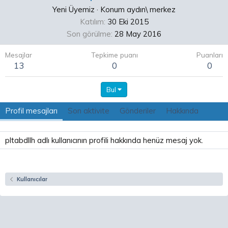
Yeni Üyemiz
·
Konum
aydın\ merkez
Katılım
30 Eki 2015
Son görülme
28 May 2016
Mesajlar
Tepkime puanı
Puanları
13
0
0
Bul
Profil mesajları
Son aktivite
Gönderiler
Hakkında
pltabdllh adlı kullanıcının profili hakkında henüz mesaj yok.
Kullanıcılar