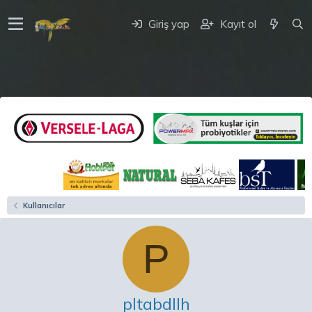
Giriş yap
Kayıt ol
Kullanıcılar
P
pltabdllh