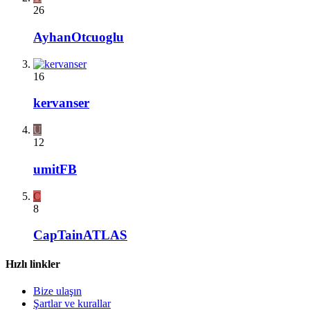
26
AyhanOtcuoglu
16
kervanser
U
12
umitFB
C
8
CapTainATLAS
Hızlı linkler
Bize ulaşın
Şartlar ve kurallar