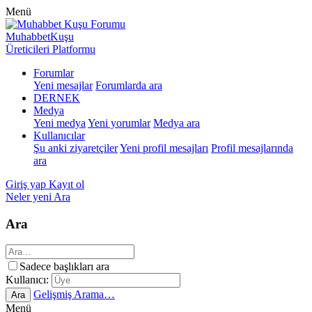
Menü
MuhabbetKuşu
Üreticileri Platformu
Forumlar
Yeni mesajlar
Forumlarda ara
DERNEK
Medya
Yeni medya
Yeni yorumlar
Medya ara
Kullanıcılar
Şu anki ziyaretçiler
Yeni profil mesajları
Profil mesajlarında
ara
Giriş yap
Kayıt ol
Neler yeni
Ara
Ara
Sadece başlıkları ara
Kullanıcı:
Gelişmiş Arama…
Ara
Menü