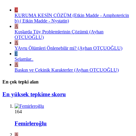
C
KURUMA KESİN ÇÖZÜM (Etkin Madde - Amphotericin
b) ( Etkin Madde - Nystatin)
A
Kuşlarda Tüy Problemlerinin Çözümü (Ayhan
OTÇUOĞLU)
A
YAvru Ölümleri Önlenebilir mi? (Ayhan OTÇUOĞLU)
E
Selamlar..
A
Baskın ve Çekinik Karakterler (Ayhan OTÇUOĞLU)
En çok tepki alan
En yüksek tepkime skoru
164
Femirleroğlu
A