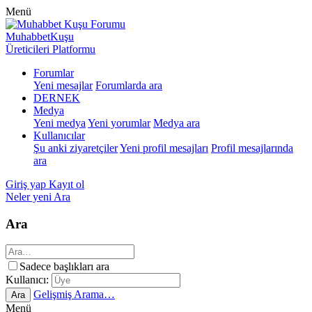
Menü
MuhabbetKuşu
Üreticileri Platformu
Forumlar
Yeni mesajlar
Forumlarda ara
DERNEK
Medya
Yeni medya
Yeni yorumlar
Medya ara
Kullanıcılar
Şu anki ziyaretçiler
Yeni profil mesajları
Profil mesajlarında
ara
Giriş yap
Kayıt ol
Neler yeni
Ara
Ara
Sadece başlıkları ara
Kullanıcı:
Gelişmiş Arama…
Ara
Menü