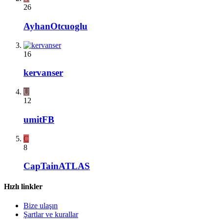
26
AyhanOtcuoglu
16
kervanser
U
12
umitFB
C
8
CapTainATLAS
Hızlı linkler
Bize ulaşın
Şartlar ve kurallar