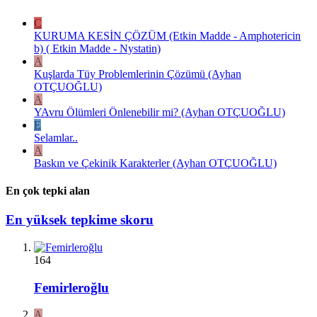
C
KURUMA KESİN ÇÖZÜM (Etkin Madde - Amphotericin
b) ( Etkin Madde - Nystatin)
A
Kuşlarda Tüy Problemlerinin Çözümü (Ayhan
OTÇUOĞLU)
A
YAvru Ölümleri Önlenebilir mi? (Ayhan OTÇUOĞLU)
E
Selamlar..
A
Baskın ve Çekinik Karakterler (Ayhan OTÇUOĞLU)
En çok tepki alan
En yüksek tepkime skoru
164
Femirleroğlu
A