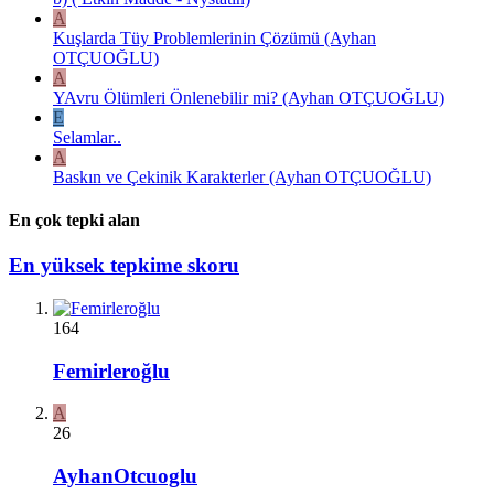
A
Kuşlarda Tüy Problemlerinin Çözümü (Ayhan
OTÇUOĞLU)
A
YAvru Ölümleri Önlenebilir mi? (Ayhan OTÇUOĞLU)
E
Selamlar..
A
Baskın ve Çekinik Karakterler (Ayhan OTÇUOĞLU)
En çok tepki alan
En yüksek tepkime skoru
164
Femirleroğlu
A
26
AyhanOtcuoglu