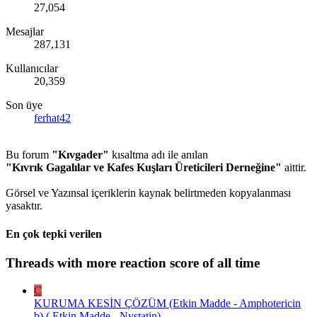
27,054
Mesajlar
287,131
Kullanıcılar
20,359
Son üye
ferhat42
Bu forum
"Kıvgader"
kısaltma adı ile anılan
"Kıvrık Gagalılar ve Kafes Kuşları Üreticileri Derneğine"
aittir.
Görsel ve Yazınsal içeriklerin kaynak belirtmeden kopyalanması
yasaktır.
En çok tepki verilen
Threads with more reaction score of all time
C
KURUMA KESİN ÇÖZÜM (Etkin Madde - Amphotericin
b) ( Etkin Madde - Nystatin)