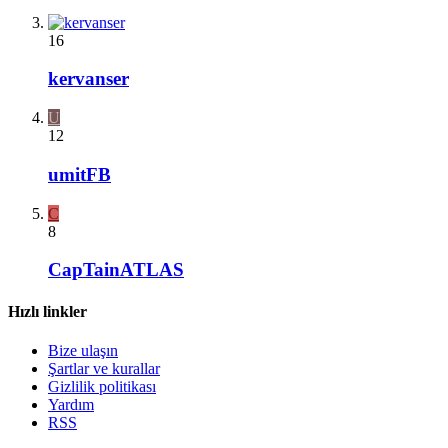
16
kervanser
U
12
umitFB
C
8
CapTainATLAS
Hızlı linkler
Bize ulaşın
Şartlar ve kurallar
Gizlilik politikası
Yardım
RSS