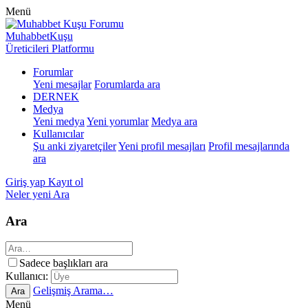
Menü
MuhabbetKuşu
Üreticileri Platformu
Forumlar
Yeni mesajlar
Forumlarda ara
DERNEK
Medya
Yeni medya
Yeni yorumlar
Medya ara
Kullanıcılar
Şu anki ziyaretçiler
Yeni profil mesajları
Profil mesajlarında
ara
Giriş yap
Kayıt ol
Neler yeni
Ara
Ara
Sadece başlıkları ara
Kullanıcı:
Gelişmiş Arama…
Ara
Menü