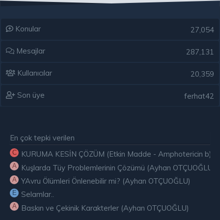
Konular
27,054
Mesajlar
287,131
Kullanıcılar
20,359
Son üye
ferhat42
En çok tepki verilen
C
KURUMA KESİN ÇÖZÜM (Etkin Madde - Amphotericin b) ( E
A
Kuşlarda Tüy Problemlerinin Çözümü (Ayhan OTÇUOĞLU)
A
YAvru Ölümleri Önlenebilir mi? (Ayhan OTÇUOĞLU)
E
Selamlar..
A
Baskın ve Çekinik Karakterler (Ayhan OTÇUOĞLU)