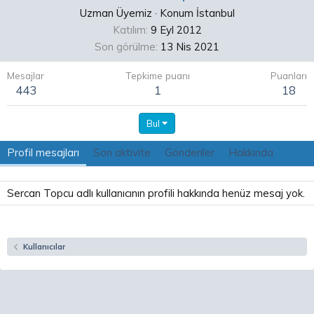
Uzman Üyemiz
·
Konum
İstanbul
Katılım
9 Eyl 2012
Son görülme
13 Nis 2021
Mesajlar
Tepkime puanı
Puanları
443
1
18
Bul
Profil mesajları
Son aktivite
Gönderiler
Hakkında
Sercan Topcu adlı kullanıcının profili hakkında henüz mesaj yok.
Kullanıcılar