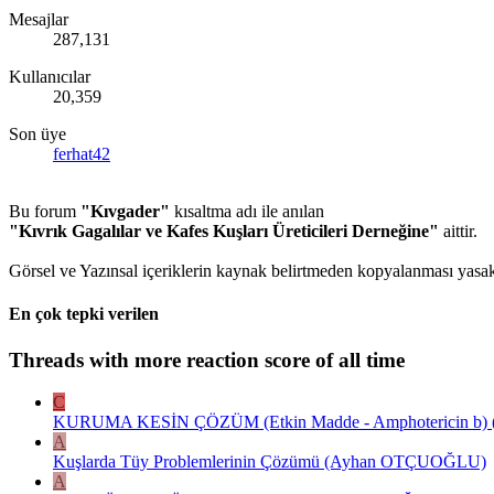
Mesajlar
287,131
Kullanıcılar
20,359
Son üye
ferhat42
Bu forum
"Kıvgader"
kısaltma adı ile anılan
"Kıvrık Gagalılar ve Kafes Kuşları Üreticileri Derneğine"
aittir.
Görsel ve Yazınsal içeriklerin kaynak belirtmeden kopyalanması yasakt
En çok tepki verilen
Threads with more reaction score of all time
C
KURUMA KESİN ÇÖZÜM (Etkin Madde - Amphotericin b) ( E
A
Kuşlarda Tüy Problemlerinin Çözümü (Ayhan OTÇUOĞLU)
A