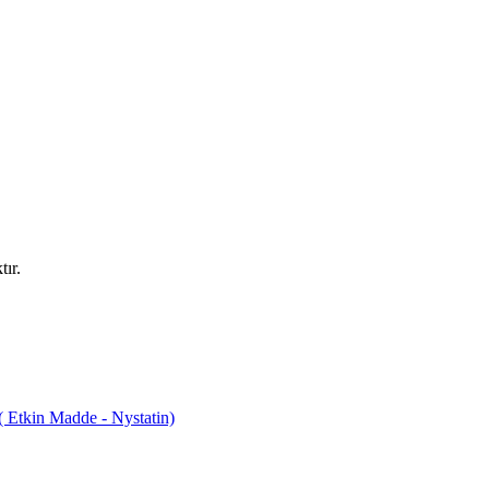
ır.
tkin Madde - Nystatin)