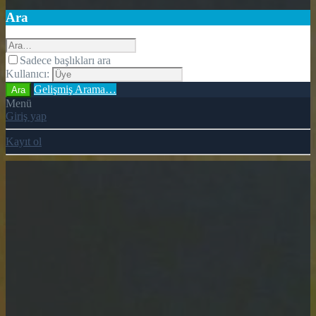
Ara
Sadece başlıkları ara
Kullanıcı:
Gelişmiş Arama…
Ara
Menü
Giriş yap
Kayıt ol