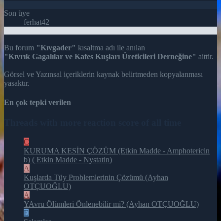
Son üye
ferhat42
Bu forum
"Kıvgader"
kısaltma adı ile anılan
"Kıvrık Gagalılar ve Kafes Kuşları Üreticileri Derneğine"
aittir.
Görsel ve Yazınsal içeriklerin kaynak belirtmeden kopyalanması
yasaktır.
En çok tepki verilen
Threads with more reaction score of all time
C
KURUMA KESİN ÇÖZÜM (Etkin Madde - Amphotericin
b) ( Etkin Madde - Nystatin)
A
Kuşlarda Tüy Problemlerinin Çözümü (Ayhan
OTÇUOĞLU)
A
YAvru Ölümleri Önlenebilir mi? (Ayhan OTÇUOĞLU)
E