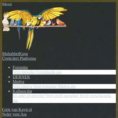
Menü
MuhabbetKuşu
Üreticileri Platformu
Forumlar
Yeni mesajlar
Forumlarda ara
DERNEK
Medya
Yeni medya
Yeni yorumlar
Medya ara
Kullanıcılar
Şu anki ziyaretçiler
Yeni profil mesajları
Profil mesajlarında
ara
Giriş yap
Kayıt ol
Neler yeni
Ara