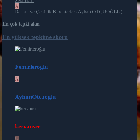
Selamlar..
A
Baskın ve Çekinik Karakterler (Ayhan OTÇUOĞLU)
En çok tepki alan
En yüksek tepkime skoru
164
Femirleroğlu
A
26
AyhanOtcuoglu
16
kervanser
U