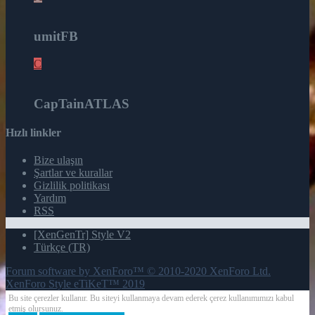
12
umitFB
C
8
CapTainATLAS
Hızlı linkler
Bize ulaşın
Şartlar ve kurallar
Gizlilik politikası
Yardım
RSS
[XenGenTr] Style V2
Türkçe (TR)
Forum software by XenForo™
© 2010-2020 XenForo Ltd.
XenForo Style eTiKeT™ 2019
Bu site çerezler kullanır. Bu siteyi kullanmaya devam ederek çerez kullanımımızı kabul
etmiş olursunuz.