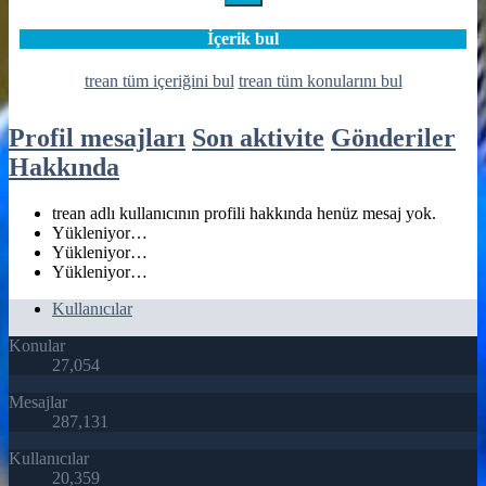
İçerik bul
trean tüm içeriğini bul
trean tüm konularını bul
Profil mesajları
Son aktivite
Gönderiler
Hakkında
trean adlı kullanıcının profili hakkında henüz mesaj yok.
Yükleniyor…
Yükleniyor…
Yükleniyor…
Kullanıcılar
Konular
27,054
Mesajlar
287,131
Kullanıcılar
20,359