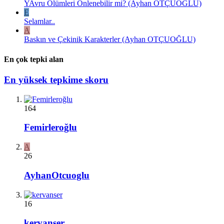
YAvru Ölümleri Önlenebilir mi? (Ayhan OTÇUOĞLU)
E
Selamlar..
A
Baskın ve Çekinik Karakterler (Ayhan OTÇUOĞLU)
En çok tepki alan
En yüksek tepkime skoru
164
Femirleroğlu
A
26
AyhanOtcuoglu
16
kervanser