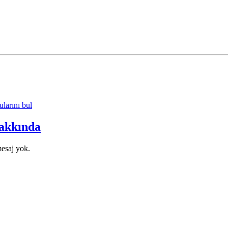
arını bul
akkında
esaj yok.