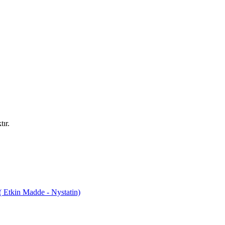
ır.
tkin Madde - Nystatin)