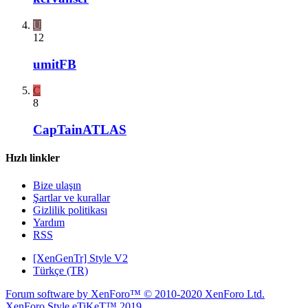
U
12
umitFB
C
8
CapTainATLAS
Hızlı linkler
Bize ulaşın
Şartlar ve kurallar
Gizlilik politikası
Yardım
RSS
[XenGenTr] Style V2
Türkçe (TR)
Forum software by XenForo™
© 2010-2020 XenForo Ltd.
XenForo Style eTiKeT™ 2019