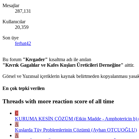
Mesajlar
287,131
Kullanıcılar
20,359
Son üye
ferhat42
Bu forum
"Kıvgader"
kısaltma adı ile anılan
"Kıvrık Gagalılar ve Kafes Kuşları Üreticileri Derneğine"
aittir.
Görsel ve Yazınsal içeriklerin kaynak belirtmeden kopyalanması yasakt
En çok tepki verilen
Threads with more reaction score of all time
C
KURUMA KESİN ÇÖZÜM (Etkin Madde - Amphotericin b) ( E
A
Kuşlarda Tüy Problemlerinin Çözümü (Ayhan OTÇUOĞLU)
A