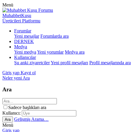
Menü
MuhabbetKuşu
Üreticileri Platformu
Forumlar
Yeni mesajlar
Forumlarda ara
DERNEK
Medya
Yeni medya
Yeni yorumlar
Medya ara
Kullanıcılar
Şu anki ziyaretçiler
Yeni profil mesajları
Profil mesajlarında ara
Giriş yap
Kayıt ol
Neler yeni
Ara
Ara
Sadece başlıkları ara
Kullanıcı:
Gelişmiş Arama…
Ara
Menü
Giriş yap