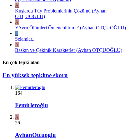
A
Kuşlarda Tüy Problemlerinin Çözümü (Ayhan
OTÇUOĞLU)
A
YAvru Ölümleri Önlenebilir mi? (Ayhan OTÇUOĞLU)
E
Selamlar..
A
Baskın ve Çekinik Karakterler (Ayhan OTÇUOĞLU)
En çok tepki alan
En yüksek tepkime skoru
164
Femirleroğlu
A
26
AyhanOtcuoglu