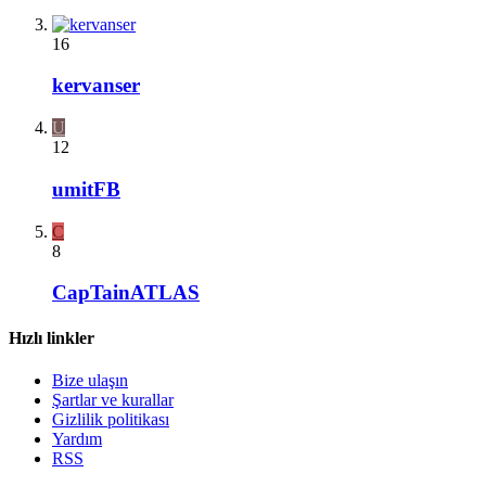
16
kervanser
U
12
umitFB
C
8
CapTainATLAS
Hızlı linkler
Bize ulaşın
Şartlar ve kurallar
Gizlilik politikası
Yardım
RSS