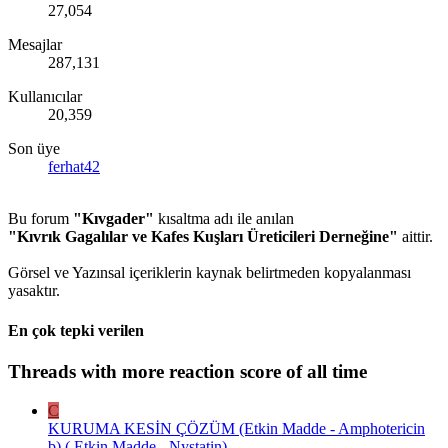
27,054
Mesajlar
287,131
Kullanıcılar
20,359
Son üye
ferhat42
Bu forum
"Kıvgader"
kısaltma adı ile anılan
"Kıvrık Gagalılar ve Kafes Kuşları Üreticileri Derneğine"
aittir.
Görsel ve Yazınsal içeriklerin kaynak belirtmeden kopyalanması
yasaktır.
En çok tepki verilen
Threads with more reaction score of all time
C
KURUMA KESİN ÇÖZÜM (Etkin Madde - Amphotericin
b) ( Etkin Madde - Nystatin)