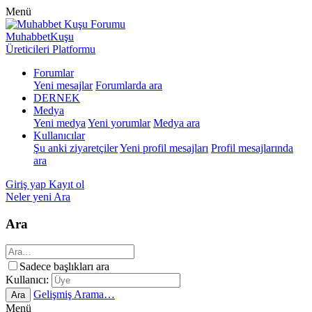
Menü
MuhabbetKuşu
Üreticileri Platformu
Forumlar
Yeni mesajlar
Forumlarda ara
DERNEK
Medya
Yeni medya
Yeni yorumlar
Medya ara
Kullanıcılar
Şu anki ziyaretçiler
Yeni profil mesajları
Profil mesajlarında
ara
Giriş yap
Kayıt ol
Neler yeni
Ara
Ara
Sadece başlıkları ara
Kullanıcı:
Gelişmiş Arama…
Ara
Menü