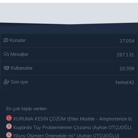
Konular
27,054
Mesajlar
287,131
Kullanıcılar
20,359
Son üye
ferhat42
En çok tepki verilen
C
KURUMA KESİN ÇÖZÜM (Etkin Madde - Amphotericin b) ( E
A
Kuşlarda Tüy Problemlerinin Çözümü (Ayhan OTÇUOĞLU)
A
YAvru Ölümleri Önlenebilir mi? (Ayhan OTÇUOĞLU)