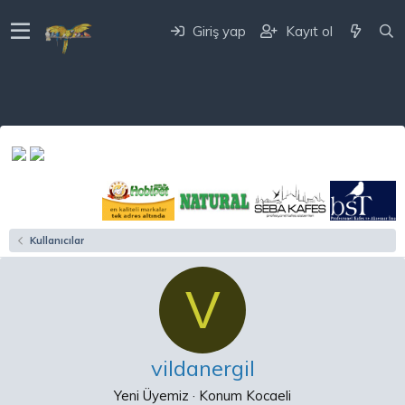
Giriş yap
Kayıt ol
Kullanıcılar
V
vildanergil
Yeni Üyemiz
·
Konum
Kocaeli