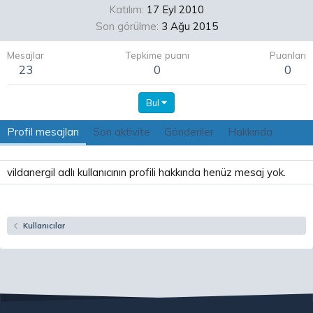
Katılım
17 Eyl 2010
Son görülme
3 Ağu 2015
Mesajlar
Tepkime puanı
Puanları
23
0
0
Bul
Profil mesajları
Son aktivite
Gönderiler
Hakkında
vildanergil adlı kullanıcının profili hakkında henüz mesaj yok.
Kullanıcılar