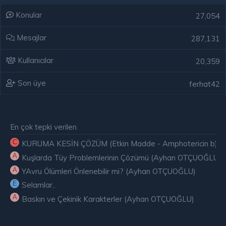
Konular
27,054
Mesajlar
287,131
Kullanıcılar
20,359
Son üye
ferhat42
En çok tepki verilen
C
KURUMA KESİN ÇÖZÜM (Etkin Madde - Amphotericin b) ( E
A
Kuşlarda Tüy Problemlerinin Çözümü (Ayhan OTÇUOĞLU)
A
YAvru Ölümleri Önlenebilir mi? (Ayhan OTÇUOĞLU)
E
Selamlar..
A
Baskın ve Çekinik Karakterler (Ayhan OTÇUOĞLU)