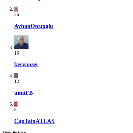
A
26
AyhanOtcuoglu
16
kervanser
U
12
umitFB
C
8
CapTainATLAS