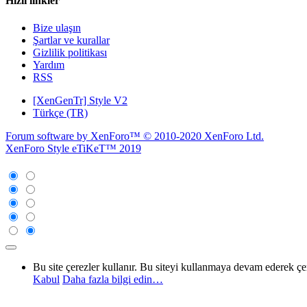
Hızlı linkler
Bize ulaşın
Şartlar ve kurallar
Gizlilik politikası
Yardım
RSS
[XenGenTr] Style V2
Türkçe (TR)
Forum software by XenForo™
© 2010-2020 XenForo Ltd.
XenForo Style eTiKeT™ 2019
Bu site çerezler kullanır. Bu siteyi kullanmaya devam ederek ç
Kabul
Daha fazla bilgi edin…