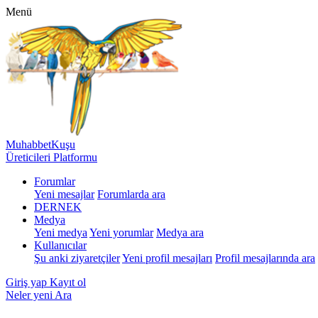
Menü
MuhabbetKuşu
Üreticileri Platformu
Forumlar
Yeni mesajlar
Forumlarda ara
DERNEK
Medya
Yeni medya
Yeni yorumlar
Medya ara
Kullanıcılar
Şu anki ziyaretçiler
Yeni profil mesajları
Profil mesajlarında ara
Giriş yap
Kayıt ol
Neler yeni
Ara