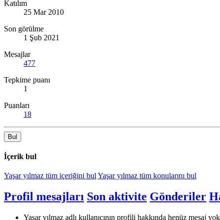
Katılım
25 Mar 2010
Son görülme
1 Şub 2021
Mesajlar
477
Tepkime puanı
1
Puanları
18
Bul
İçerik bul
Yaşar yılmaz tüm içeriğini bul
Yaşar yılmaz tüm konularını bul
Profil mesajları
Son aktivite
Gönderiler
H
Yaşar yılmaz adlı kullanıcının profili hakkında henüz mesaj yok