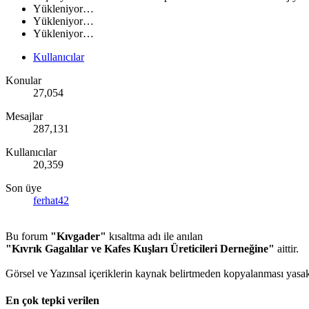
Yükleniyor…
Yükleniyor…
Yükleniyor…
Kullanıcılar
Konular
27,054
Mesajlar
287,131
Kullanıcılar
20,359
Son üye
ferhat42
Bu forum
"Kıvgader"
kısaltma adı ile anılan
"Kıvrık Gagalılar ve Kafes Kuşları Üreticileri Derneğine"
aittir.
Görsel ve Yazınsal içeriklerin kaynak belirtmeden kopyalanması yasakt
En çok tepki verilen