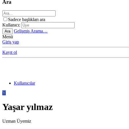
Ara
Sadece başlıkları ara
Kullanıcı:
Gelişmiş Arama…
Ara
Menü
Giriş yap
Kayıt ol
Kullanıcılar
Y
Yaşar yılmaz
Uzman Üyemiz