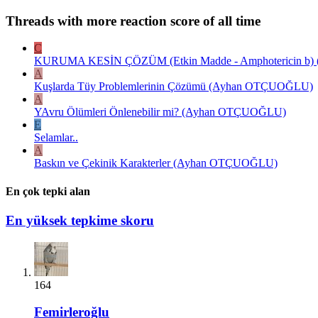
Threads with more reaction score of all time
C
KURUMA KESİN ÇÖZÜM (Etkin Madde - Amphotericin b) ( E
A
Kuşlarda Tüy Problemlerinin Çözümü (Ayhan OTÇUOĞLU)
A
YAvru Ölümleri Önlenebilir mi? (Ayhan OTÇUOĞLU)
E
Selamlar..
A
Baskın ve Çekinik Karakterler (Ayhan OTÇUOĞLU)
En çok tepki alan
En yüksek tepkime skoru
164
Femirleroğlu