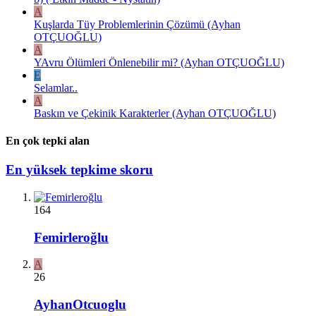
A
Kuşlarda Tüy Problemlerinin Çözümü (Ayhan
OTÇUOĞLU)
A
YAvru Ölümleri Önlenebilir mi? (Ayhan OTÇUOĞLU)
E
Selamlar..
A
Baskın ve Çekinik Karakterler (Ayhan OTÇUOĞLU)
En çok tepki alan
En yüksek tepkime skoru
164
Femirleroğlu
A
26
AyhanOtcuoglu