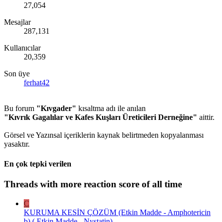
27,054
Mesajlar
287,131
Kullanıcılar
20,359
Son üye
ferhat42
Bu forum
"Kıvgader"
kısaltma adı ile anılan
"Kıvrık Gagalılar ve Kafes Kuşları Üreticileri Derneğine"
aittir.
Görsel ve Yazınsal içeriklerin kaynak belirtmeden kopyalanması
yasaktır.
En çok tepki verilen
Threads with more reaction score of all time
C
KURUMA KESİN ÇÖZÜM (Etkin Madde - Amphotericin
b) ( Etkin Madde - Nystatin)