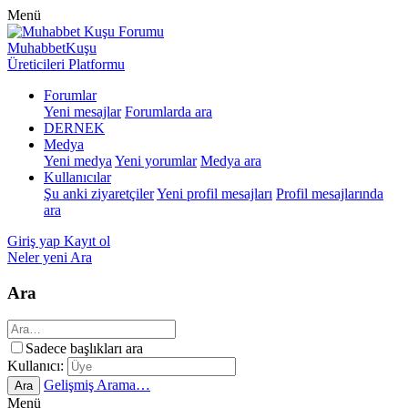
Menü
MuhabbetKuşu
Üreticileri Platformu
Forumlar
Yeni mesajlar
Forumlarda ara
DERNEK
Medya
Yeni medya
Yeni yorumlar
Medya ara
Kullanıcılar
Şu anki ziyaretçiler
Yeni profil mesajları
Profil mesajlarında
ara
Giriş yap
Kayıt ol
Neler yeni
Ara
Ara
Sadece başlıkları ara
Kullanıcı:
Gelişmiş Arama…
Ara
Menü