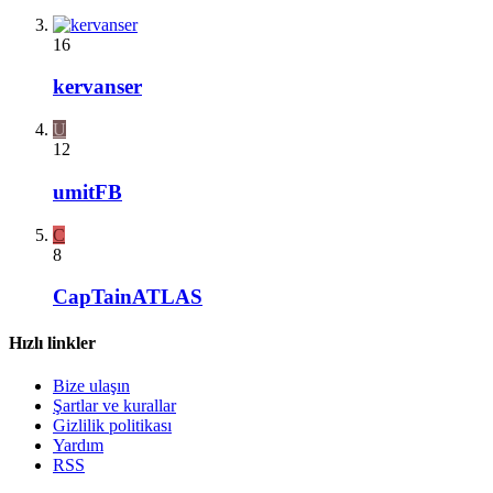
16
kervanser
U
12
umitFB
C
8
CapTainATLAS
Hızlı linkler
Bize ulaşın
Şartlar ve kurallar
Gizlilik politikası
Yardım
RSS