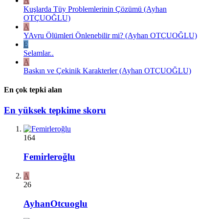
A
Kuşlarda Tüy Problemlerinin Çözümü (Ayhan
OTÇUOĞLU)
A
YAvru Ölümleri Önlenebilir mi? (Ayhan OTÇUOĞLU)
E
Selamlar..
A
Baskın ve Çekinik Karakterler (Ayhan OTÇUOĞLU)
En çok tepki alan
En yüksek tepkime skoru
164
Femirleroğlu
A
26
AyhanOtcuoglu