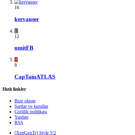
16
kervanser
U
12
umitFB
C
8
CapTainATLAS
Hızlı linkler
Bize ulaşın
Şartlar ve kurallar
Gizlilik politikası
Yardım
RSS
[XenGenTr] Style V2