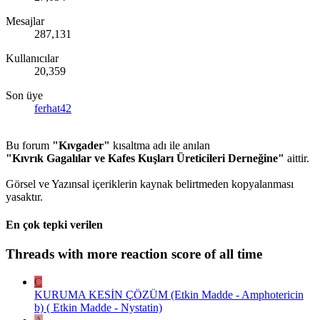
Mesajlar
287,131
Kullanıcılar
20,359
Son üye
ferhat42
Bu forum
"Kıvgader"
kısaltma adı ile anılan
"Kıvrık Gagalılar ve Kafes Kuşları Üreticileri Derneğine"
aittir.
Görsel ve Yazınsal içeriklerin kaynak belirtmeden kopyalanması
yasaktır.
En çok tepki verilen
Threads with more reaction score of all time
C
KURUMA KESİN ÇÖZÜM (Etkin Madde - Amphotericin
b) ( Etkin Madde - Nystatin)