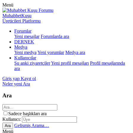
Menü
MuhabbetKuşu
Üreticileri Platformu
Forumlar
Yeni mesajlar
Forumlarda ara
DERNEK
Medya
Yeni medya
Yeni yorumlar
Medya ara
Kullanıcılar
Şu anki ziyaretçiler
Yeni profil mesajları
Profil mesajlarında
ara
Giriş yap
Kayıt ol
Neler yeni
Ara
Ara
Sadece başlıkları ara
Kullanıcı:
Gelişmiş Arama…
Ara
Menü