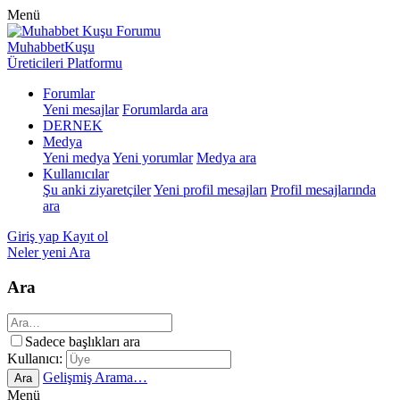
Menü
MuhabbetKuşu
Üreticileri Platformu
Forumlar
Yeni mesajlar
Forumlarda ara
DERNEK
Medya
Yeni medya
Yeni yorumlar
Medya ara
Kullanıcılar
Şu anki ziyaretçiler
Yeni profil mesajları
Profil mesajlarında
ara
Giriş yap
Kayıt ol
Neler yeni
Ara
Ara
Sadece başlıkları ara
Kullanıcı:
Gelişmiş Arama…
Ara
Menü