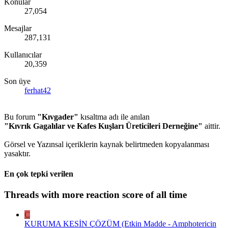
Konular
27,054
Mesajlar
287,131
Kullanıcılar
20,359
Son üye
ferhat42
Bu forum
"Kıvgader"
kısaltma adı ile anılan
"Kıvrık Gagalılar ve Kafes Kuşları Üreticileri Derneğine"
aittir.
Görsel ve Yazınsal içeriklerin kaynak belirtmeden kopyalanması
yasaktır.
En çok tepki verilen
Threads with more reaction score of all time
C
KURUMA KESİN ÇÖZÜM (Etkin Madde - Amphotericin