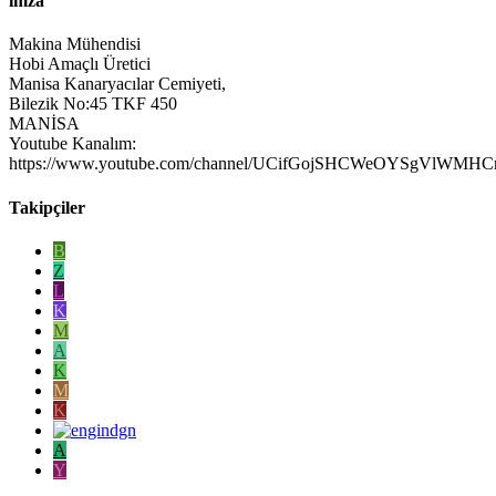
imza
Makina Mühendisi
Hobi Amaçlı Üretici
Manisa Kanaryacılar Cemiyeti,
Bilezik No:45 TKF 450
MANİSA
Youtube Kanalım:
https://www.youtube.com/channel/UCifGojSHCWeOYSgVlWMHC
Takipçiler
B
Z
L
K
M
A
K
M
K
A
Y