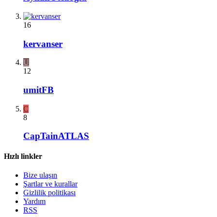
16
kervanser
U
12
umitFB
C
8
CapTainATLAS
Hızlı linkler
Bize ulaşın
Şartlar ve kurallar
Gizlilik politikası
Yardım
RSS