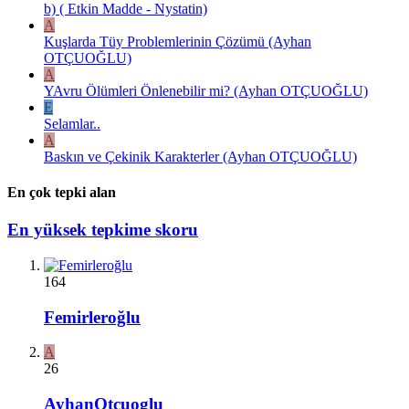
b) ( Etkin Madde - Nystatin)
A
Kuşlarda Tüy Problemlerinin Çözümü (Ayhan
OTÇUOĞLU)
A
YAvru Ölümleri Önlenebilir mi? (Ayhan OTÇUOĞLU)
E
Selamlar..
A
Baskın ve Çekinik Karakterler (Ayhan OTÇUOĞLU)
En çok tepki alan
En yüksek tepkime skoru
164
Femirleroğlu
A
26
AyhanOtcuoglu