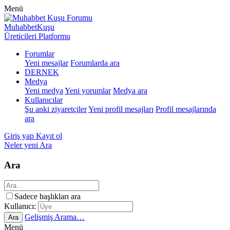
Menü
MuhabbetKuşu
Üreticileri Platformu
Forumlar
Yeni mesajlar
Forumlarda ara
DERNEK
Medya
Yeni medya
Yeni yorumlar
Medya ara
Kullanıcılar
Şu anki ziyaretçiler
Yeni profil mesajları
Profil mesajlarında
ara
Giriş yap
Kayıt ol
Neler yeni
Ara
Ara
Sadece başlıkları ara
Kullanıcı:
Gelişmiş Arama…
Ara
Menü