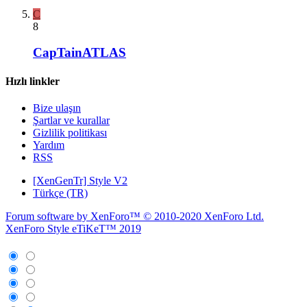
C
8
CapTainATLAS
Hızlı linkler
Bize ulaşın
Şartlar ve kurallar
Gizlilik politikası
Yardım
RSS
[XenGenTr] Style V2
Türkçe (TR)
Forum software by XenForo™
© 2010-2020 XenForo Ltd.
XenForo Style eTiKeT™ 2019