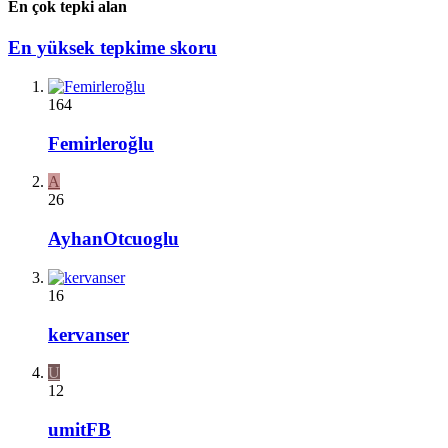
En çok tepki alan
En yüksek tepkime skoru
164
Femirleroğlu
A
26
AyhanOtcuoglu
16
kervanser
U
12
umitFB