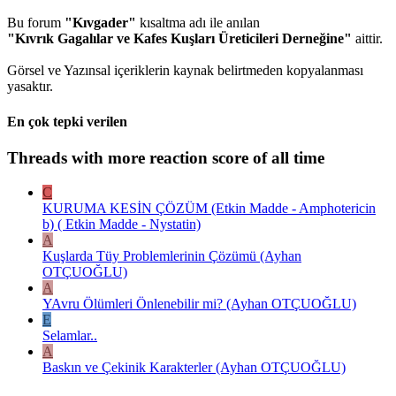
Bu forum
"Kıvgader"
kısaltma adı ile anılan
"Kıvrık Gagalılar ve Kafes Kuşları Üreticileri Derneğine"
aittir.
Görsel ve Yazınsal içeriklerin kaynak belirtmeden kopyalanması
yasaktır.
En çok tepki verilen
Threads with more reaction score of all time
C
KURUMA KESİN ÇÖZÜM (Etkin Madde - Amphotericin
b) ( Etkin Madde - Nystatin)
A
Kuşlarda Tüy Problemlerinin Çözümü (Ayhan
OTÇUOĞLU)
A
YAvru Ölümleri Önlenebilir mi? (Ayhan OTÇUOĞLU)
E
Selamlar..
A
Baskın ve Çekinik Karakterler (Ayhan OTÇUOĞLU)