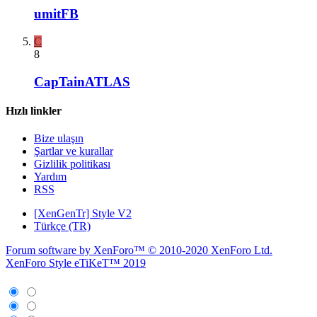
umitFB
C
8
CapTainATLAS
Hızlı linkler
Bize ulaşın
Şartlar ve kurallar
Gizlilik politikası
Yardım
RSS
[XenGenTr] Style V2
Türkçe (TR)
Forum software by XenForo™
© 2010-2020 XenForo Ltd.
XenForo Style eTiKeT™ 2019