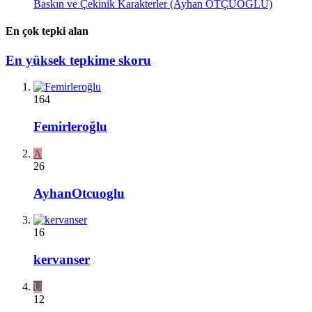
Baskın ve Çekinik Karakterler (Ayhan OTÇUOĞLU)
En çok tepki alan
En yüksek tepkime skoru
164
Femirleroğlu
A
26
AyhanOtcuoglu
16
kervanser
U
12