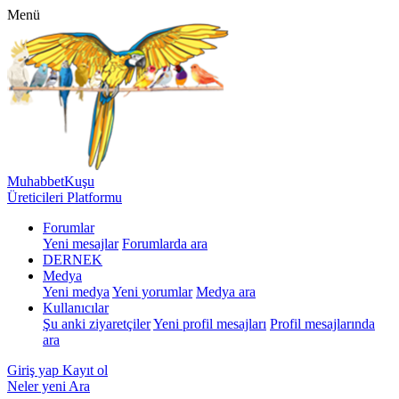
Menü
MuhabbetKuşu
Üreticileri Platformu
Forumlar
Yeni mesajlar
Forumlarda ara
DERNEK
Medya
Yeni medya
Yeni yorumlar
Medya ara
Kullanıcılar
Şu anki ziyaretçiler
Yeni profil mesajları
Profil mesajlarında
ara
Giriş yap
Kayıt ol
Neler yeni
Ara