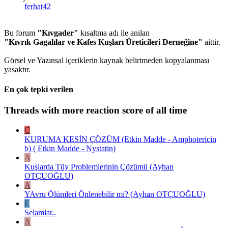
ferhat42
Bu forum
"Kıvgader"
kısaltma adı ile anılan
"Kıvrık Gagalılar ve Kafes Kuşları Üreticileri Derneğine"
aittir.
Görsel ve Yazınsal içeriklerin kaynak belirtmeden kopyalanması
yasaktır.
En çok tepki verilen
Threads with more reaction score of all time
C
KURUMA KESİN ÇÖZÜM (Etkin Madde - Amphotericin
b) ( Etkin Madde - Nystatin)
A
Kuşlarda Tüy Problemlerinin Çözümü (Ayhan
OTÇUOĞLU)
A
YAvru Ölümleri Önlenebilir mi? (Ayhan OTÇUOĞLU)
E
Selamlar..
A