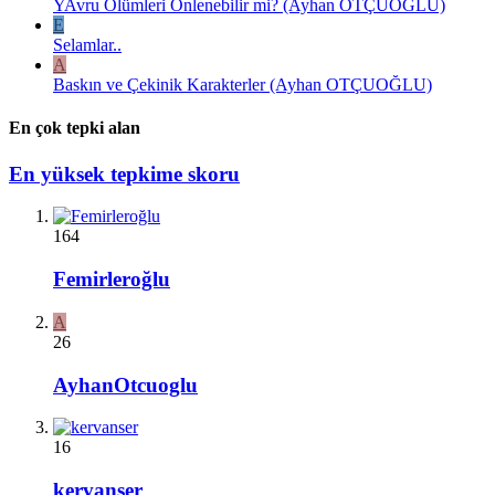
YAvru Ölümleri Önlenebilir mi? (Ayhan OTÇUOĞLU)
E
Selamlar..
A
Baskın ve Çekinik Karakterler (Ayhan OTÇUOĞLU)
En çok tepki alan
En yüksek tepkime skoru
164
Femirleroğlu
A
26
AyhanOtcuoglu
16
kervanser