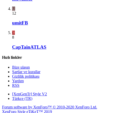
U
12
umitFB
C
8
CapTainATLAS
Hızlı linkler
Bize ulaşın
Şartlar ve kurallar
Gizlilik politikası
Yardım
RSS
[XenGenTr] Style V2
Türkçe (TR)
Forum software by XenForo™
© 2010-2020 XenForo Ltd.
XenForo Style eTiKeT™ 2019