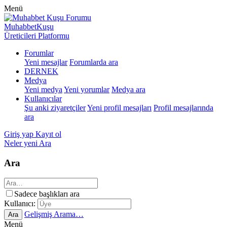
Menü
MuhabbetKuşu
Üreticileri Platformu
Forumlar
Yeni mesajlar
Forumlarda ara
DERNEK
Medya
Yeni medya
Yeni yorumlar
Medya ara
Kullanıcılar
Şu anki ziyaretçiler
Yeni profil mesajları
Profil mesajlarında
ara
Giriş yap
Kayıt ol
Neler yeni
Ara
Ara
Sadece başlıkları ara
Kullanıcı:
Gelişmiş Arama…
Ara
Menü