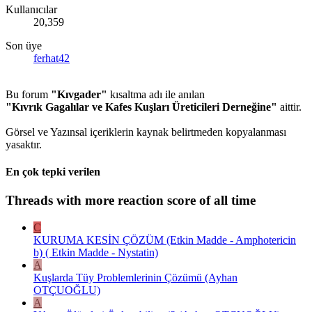
Kullanıcılar
20,359
Son üye
ferhat42
Bu forum
"Kıvgader"
kısaltma adı ile anılan
"Kıvrık Gagalılar ve Kafes Kuşları Üreticileri Derneğine"
aittir.
Görsel ve Yazınsal içeriklerin kaynak belirtmeden kopyalanması
yasaktır.
En çok tepki verilen
Threads with more reaction score of all time
C
KURUMA KESİN ÇÖZÜM (Etkin Madde - Amphotericin
b) ( Etkin Madde - Nystatin)
A
Kuşlarda Tüy Problemlerinin Çözümü (Ayhan
OTÇUOĞLU)
A