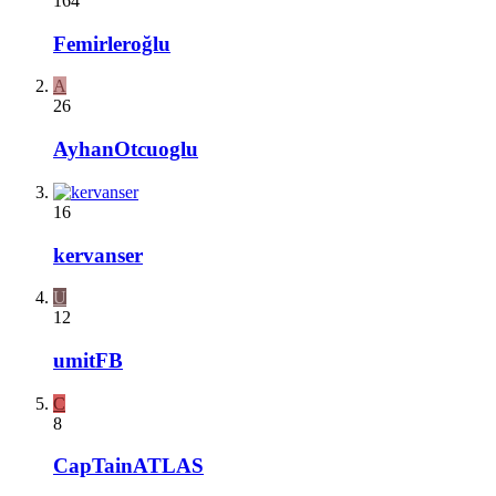
164
Femirleroğlu
A
26
AyhanOtcuoglu
16
kervanser
U
12
umitFB
C
8
CapTainATLAS