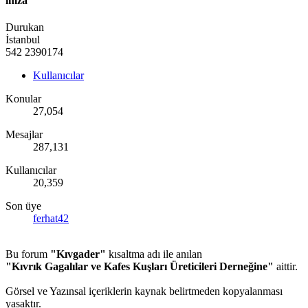
imza
Durukan
İstanbul
542 2390174
Kullanıcılar
Konular
27,054
Mesajlar
287,131
Kullanıcılar
20,359
Son üye
ferhat42
Bu forum
"Kıvgader"
kısaltma adı ile anılan
"Kıvrık Gagalılar ve Kafes Kuşları Üreticileri Derneğine"
aittir.
Görsel ve Yazınsal içeriklerin kaynak belirtmeden kopyalanması
yasaktır.