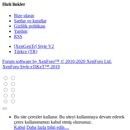
Hızlı linkler
Bize ulaşın
Şartlar ve kurallar
Gizlilik politikası
Yardım
RSS
[XenGenTr] Style V2
Türkçe (TR)
Forum software by XenForo™
© 2010-2020 XenForo Ltd.
XenForo Style eTiKeT™ 2019
Bu site çerezler kullanır. Bu siteyi kullanmaya devam ederek
çerez kullanımımızı kabul etmiş olursunuz.
Kabul
Daha fazla bilgi edin…