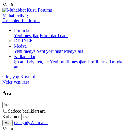
Menü
MuhabbetKuşu
Üreticileri Platformu
Forumlar
Yeni mesajlar
Forumlarda ara
DERNEK
Medya
Yeni medya
Yeni yorumlar
Medya ara
Kullanıcılar
Şu anki ziyaretçiler
Yeni profil mesajları
Profil mesajlarında
ara
Giriş yap
Kayıt ol
Neler yeni
Ara
Ara
Sadece başlıkları ara
Kullanıcı:
Gelişmiş Arama…
Ara
Menü