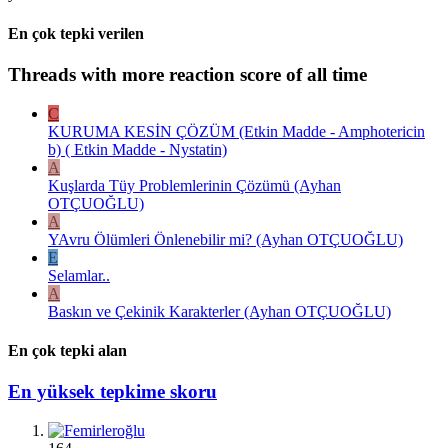
En çok tepki verilen
Threads with more reaction score of all time
C
KURUMA KESİN ÇÖZÜM (Etkin Madde - Amphotericin
b) ( Etkin Madde - Nystatin)
A
Kuşlarda Tüy Problemlerinin Çözümü (Ayhan
OTÇUOĞLU)
A
YAvru Ölümleri Önlenebilir mi? (Ayhan OTÇUOĞLU)
E
Selamlar..
A
Baskın ve Çekinik Karakterler (Ayhan OTÇUOĞLU)
En çok tepki alan
En yüksek tepkime skoru