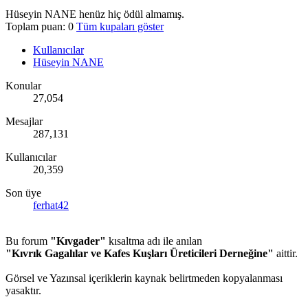
Hüseyin NANE henüz hiç ödül almamış.
Toplam puan: 0
Tüm kupaları göster
Kullanıcılar
Hüseyin NANE
Konular
27,054
Mesajlar
287,131
Kullanıcılar
20,359
Son üye
ferhat42
Bu forum
"Kıvgader"
kısaltma adı ile anılan
"Kıvrık Gagalılar ve Kafes Kuşları Üreticileri Derneğine"
aittir.
Görsel ve Yazınsal içeriklerin kaynak belirtmeden kopyalanması
yasaktır.