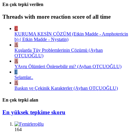
En çok tepki verilen
Threads with more reaction score of all time
C
KURUMA KESİN ÇÖZÜM (Etkin Madde - Amphotericin
b) ( Etkin Madde - Nystatin)
A
Kuşlarda Tüy Problemlerinin Çözümü (Ayhan
OTÇUOĞLU)
A
YAvru Ölümleri Önlenebilir mi? (Ayhan OTÇUOĞLU)
E
Selamlar..
A
Baskın ve Çekinik Karakterler (Ayhan OTÇUOĞLU)
En çok tepki alan
En yüksek tepkime skoru
164