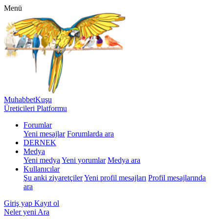
Menü
MuhabbetKuşu
Üreticileri Platformu
Forumlar
Yeni mesajlar
Forumlarda ara
DERNEK
Medya
Yeni medya
Yeni yorumlar
Medya ara
Kullanıcılar
Şu anki ziyaretçiler
Yeni profil mesajları
Profil mesajlarında
ara
Giriş yap
Kayıt ol
Neler yeni
Ara