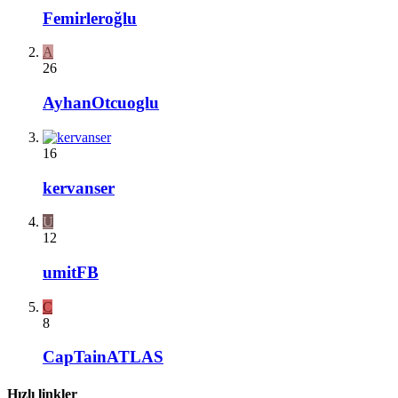
Femirleroğlu
A
26
AyhanOtcuoglu
16
kervanser
U
12
umitFB
C
8
CapTainATLAS
Hızlı linkler