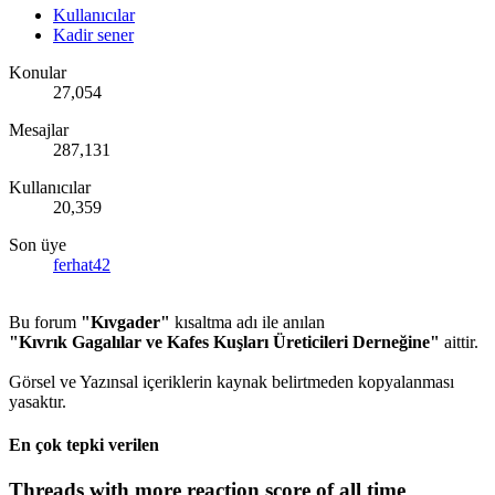
Kullanıcılar
Kadir sener
Konular
27,054
Mesajlar
287,131
Kullanıcılar
20,359
Son üye
ferhat42
Bu forum
"Kıvgader"
kısaltma adı ile anılan
"Kıvrık Gagalılar ve Kafes Kuşları Üreticileri Derneğine"
aittir.
Görsel ve Yazınsal içeriklerin kaynak belirtmeden kopyalanması
yasaktır.
En çok tepki verilen
Threads with more reaction score of all time