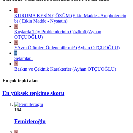
C
KURUMA KESİN ÇÖZÜM (Etkin Madde - Amphotericin
b) ( Etkin Madde - Nystatin)
A
Kuşlarda Tüy Problemlerinin Çözümü (Ayhan
OTÇUOĞLU)
A
YAvru Ölümleri Önlenebilir mi? (Ayhan OTÇUOĞLU)
E
Selamlar..
A
Baskın ve Çekinik Karakterler (Ayhan OTÇUOĞLU)
En çok tepki alan
En yüksek tepkime skoru
164
Femirleroğlu
A