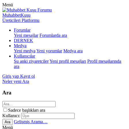
Menü
MuhabbetKuşu
Üreticileri Platformu
Forumlar
Yeni mesajlar
Forumlarda ara
DERNEK
Medya
Yeni medya
Yeni yorumlar
Medya ara
Kullanıcılar
Şu anki ziyaretçiler
Yeni profil mesajları
Profil mesajlarında
ara
Giriş yap
Kayıt ol
Neler yeni
Ara
Ara
Sadece başlıkları ara
Kullanıcı:
Gelişmiş Arama…
Ara
Menü