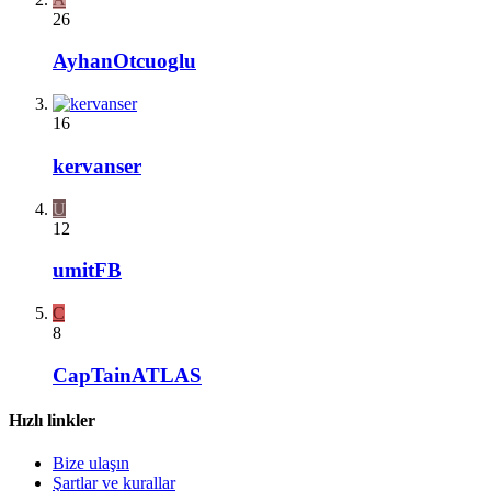
26
AyhanOtcuoglu
16
kervanser
U
12
umitFB
C
8
CapTainATLAS
Hızlı linkler
Bize ulaşın
Şartlar ve kurallar