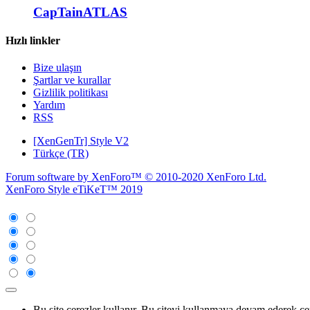
CapTainATLAS
Hızlı linkler
Bize ulaşın
Şartlar ve kurallar
Gizlilik politikası
Yardım
RSS
[XenGenTr] Style V2
Türkçe (TR)
Forum software by XenForo™
© 2010-2020 XenForo Ltd.
XenForo Style eTiKeT™ 2019
Bu site çerezler kullanır. Bu siteyi kullanmaya devam ederek ç