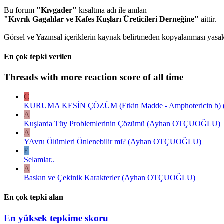
Bu forum
"Kıvgader"
kısaltma adı ile anılan
"Kıvrık Gagalılar ve Kafes Kuşları Üreticileri Derneğine"
aittir.
Görsel ve Yazınsal içeriklerin kaynak belirtmeden kopyalanması yasakt
En çok tepki verilen
Threads with more reaction score of all time
C
KURUMA KESİN ÇÖZÜM (Etkin Madde - Amphotericin b) ( E
A
Kuşlarda Tüy Problemlerinin Çözümü (Ayhan OTÇUOĞLU)
A
YAvru Ölümleri Önlenebilir mi? (Ayhan OTÇUOĞLU)
E
Selamlar..
A
Baskın ve Çekinik Karakterler (Ayhan OTÇUOĞLU)
En çok tepki alan
En yüksek tepkime skoru