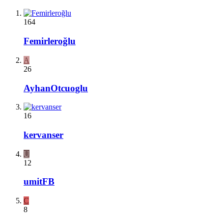
164
Femirleroğlu
A
26
AyhanOtcuoglu
16
kervanser
U
12
umitFB
C
8