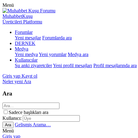
Menü
MuhabbetKuşu
Üreticileri Platformu
Forumlar
Yeni mesajlar
Forumlarda ara
DERNEK
Medya
Yeni medya
Yeni yorumlar
Medya ara
Kullanıcılar
Şu anki ziyaretçiler
Yeni profil mesajları
Profil mesajlarında ara
Giriş yap
Kayıt ol
Neler yeni
Ara
Ara
Sadece başlıkları ara
Kullanıcı:
Gelişmiş Arama…
Ara
Menü
Giriş yap