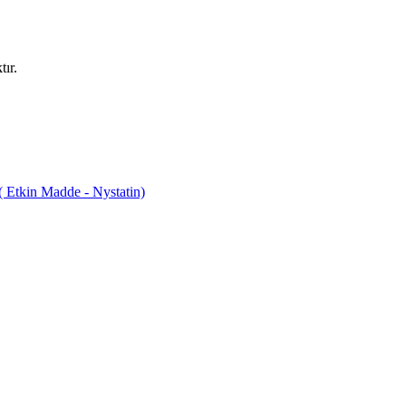
ır.
tkin Madde - Nystatin)