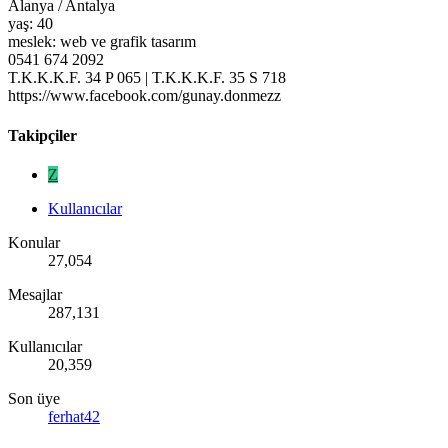
Alanya / Antalya
yaş: 40
meslek: web ve grafik tasarım
0541 674 2092
T.K.K.K.F. 34 P 065 | T.K.K.K.F. 35 S 718
https://www.facebook.com/gunay.donmezz
Takipçiler
Z
Kullanıcılar
Konular
27,054
Mesajlar
287,131
Kullanıcılar
20,359
Son üye
ferhat42