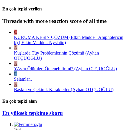
En çok tepki verilen
Threads with more reaction score of all time
C
KURUMA KESİN ÇÖZÜM (Etkin Madde - Amphotericin
b) ( Etkin Madde - Nystatin)
A
Kuşlarda Tüy Problemlerinin Çözümü (Ayhan
OTÇUOĞLU)
A
YAvru Ölümleri Önlenebilir mi? (Ayhan OTÇUOĞLU)
E
Selamlar..
A
Baskın ve Çekinik Karakterler (Ayhan OTÇUOĞLU)
En çok tepki alan
En yüksek tepkime skoru
164