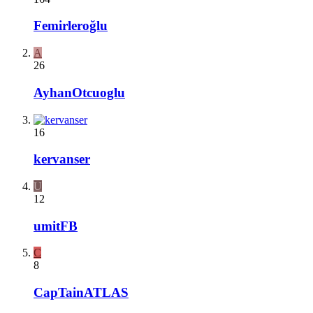
Femirleroğlu
A
26
AyhanOtcuoglu
16
kervanser
U
12
umitFB
C
8
CapTainATLAS