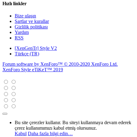
Hızlı linkler
Bize ulaşın
Şartlar ve kurallar
Gizlilik politikası
Yardım
RSS
[XenGenTr] Style V2
Türkçe (TR)
Forum software by XenForo™
© 2010-2020 XenForo Ltd.
XenForo Style eTiKeT™ 2019
Bu site çerezler kullanır. Bu siteyi kullanmaya devam ederek
çerez kullanımımızı kabul etmiş olursunuz.
Kabul
Daha fazla bilgi edin…