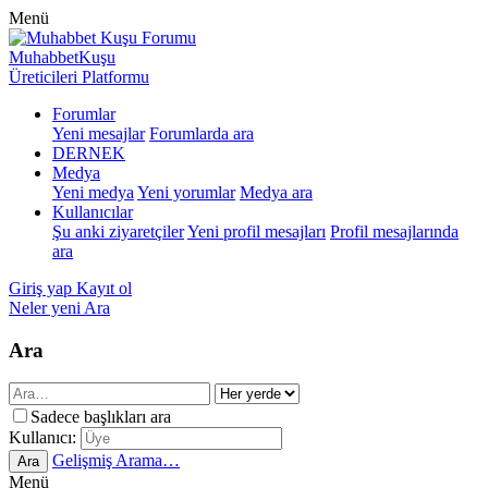
Menü
MuhabbetKuşu
Üreticileri Platformu
Forumlar
Yeni mesajlar
Forumlarda ara
DERNEK
Medya
Yeni medya
Yeni yorumlar
Medya ara
Kullanıcılar
Şu anki ziyaretçiler
Yeni profil mesajları
Profil mesajlarında
ara
Giriş yap
Kayıt ol
Neler yeni
Ara
Ara
Sadece başlıkları ara
Kullanıcı:
Gelişmiş Arama…
Ara
Menü