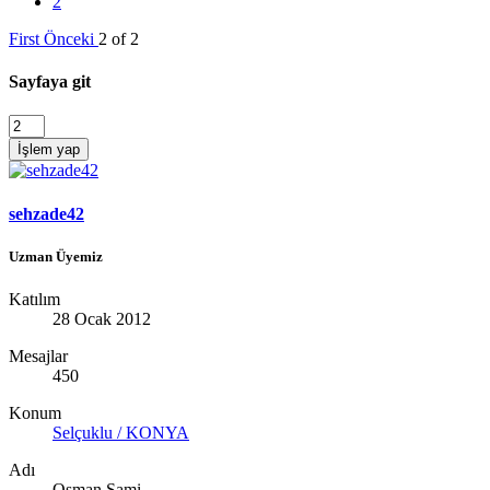
2
First
Önceki
2 of 2
Sayfaya git
İşlem yap
sehzade42
Uzman Üyemiz
Katılım
28 Ocak 2012
Mesajlar
450
Konum
Selçuklu / KONYA
Adı
Osman Sami