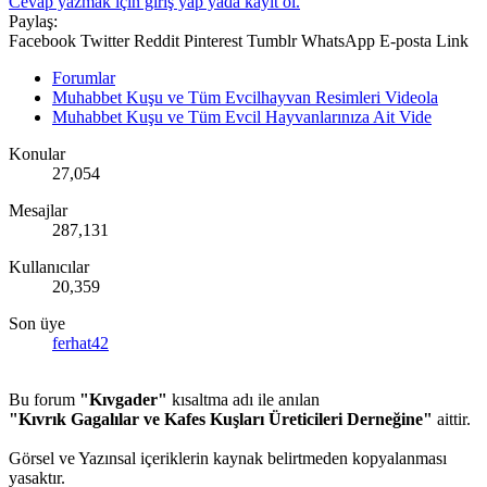
Cevap yazmak için giriş yap yada kayıt ol.
Paylaş:
Facebook
Twitter
Reddit
Pinterest
Tumblr
WhatsApp
E-posta
Link
Forumlar
Muhabbet Kuşu ve Tüm Evcilhayvan Resimleri Videola
Muhabbet Kuşu ve Tüm Evcil Hayvanlarınıza Ait Vide
Konular
27,054
Mesajlar
287,131
Kullanıcılar
20,359
Son üye
ferhat42
Bu forum
"Kıvgader"
kısaltma adı ile anılan
"Kıvrık Gagalılar ve Kafes Kuşları Üreticileri Derneğine"
aittir.
Görsel ve Yazınsal içeriklerin kaynak belirtmeden kopyalanması
yasaktır.