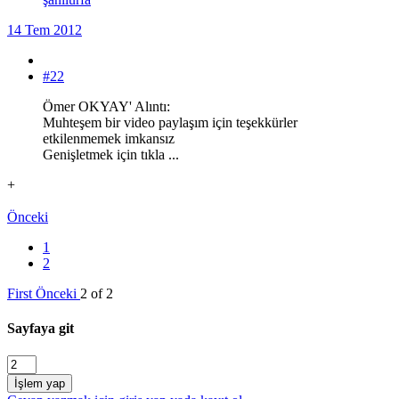
14 Tem 2012
#22
Ömer OKYAY' Alıntı:
Muhteşem bir video paylaşım için teşekkürler
etkilenmemek imkansız
Genişletmek için tıkla ...
+
Önceki
1
2
First
Önceki
2 of 2
Sayfaya git
İşlem yap