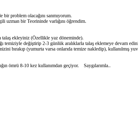
e bir problem olacağını sanmıyorum.
ili uzman bir Teorininde varlığını öğrendim.
aş ekleyiniz (Özellikle yaz döneminde).
iyle değiştirip 2-3 günlük aralıklarla talaş eklemeye devam edini
ırakıp (yumurta varsa onlarıda temize nakledip), kullanılmış yuvalı
lığın ömrü 8-10 kez kullanımdan geçiyor. Saygılarımla..