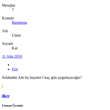
Mesajlar
7
Konum
Bandırma
Adı
Umut
Soyadı
Kar
11 Ağu 2010
#24
Selahattin Abi bu baymec'i kaç gün uygulayacağız?
I
ilker
Uzman Üyemiz