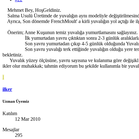
Mehmet Bey, HoşGeldiniz.
Salma Usulü Üretimde de yuvalığın aynı modeliyle değiştirilmesind
Ayrıca, Son dönemde FrenchMoult' a kirli yuvalığın yol açtığı ile ilg
Önerim; Anne Kuşunun temiz yuvalığa yumurtlamasını sağlayınız.
İlk yumurtadan yavru çıktıktan sonra 2-3 günlük aralıklarla tal
Son yavru yumurtadan çıkıp 4-5 günlük olduğunda Yuvalığı temiz
Son yavru yuvalığı terk ettiğinde yuvalığın olduğu yere temizini b
bekletiniz.
Yuvalık yüzey ölçüsüne, yavru sayısına ve kulanıma göre değişikl
ikler olur muhakkak; tahmin ediyorum bu şekilde kullanımla bir yuva
I
ilker
Uzman Üyemiz
Katılım
12 Mar 2010
Mesajlar
295