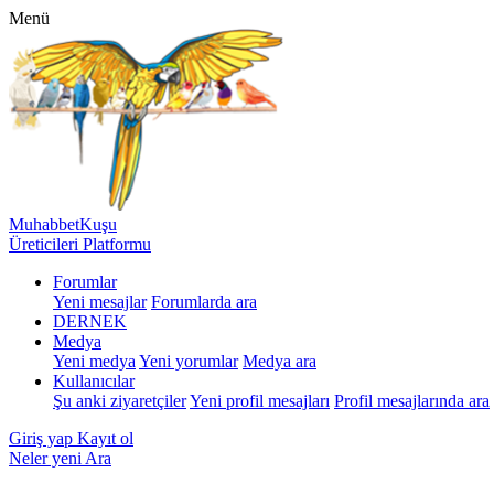
Menü
MuhabbetKuşu
Üreticileri Platformu
Forumlar
Yeni mesajlar
Forumlarda ara
DERNEK
Medya
Yeni medya
Yeni yorumlar
Medya ara
Kullanıcılar
Şu anki ziyaretçiler
Yeni profil mesajları
Profil mesajlarında ara
Giriş yap
Kayıt ol
Neler yeni
Ara