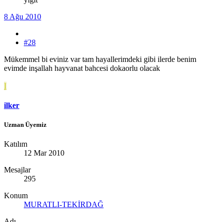
8 Ağu 2010
#28
Mükemmel bi eviniz var tam hayallerimdeki gibi ilerde benim
evimde inşallah hayvanat bahcesi dokaorlu olacak
I
ilker
Uzman Üyemiz
Katılım
12 Mar 2010
Mesajlar
295
Konum
MURATLI-TEKİRDAĞ
Adı