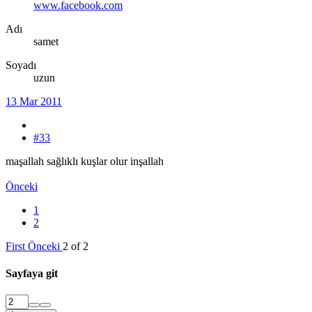
www.facebook.com
Adı
samet
Soyadı
uzun
13 Mar 2011
#33
maşallah sağlıklı kuşlar olur inşallah
Önceki
1
2
First
Önceki
2 of 2
Sayfaya git