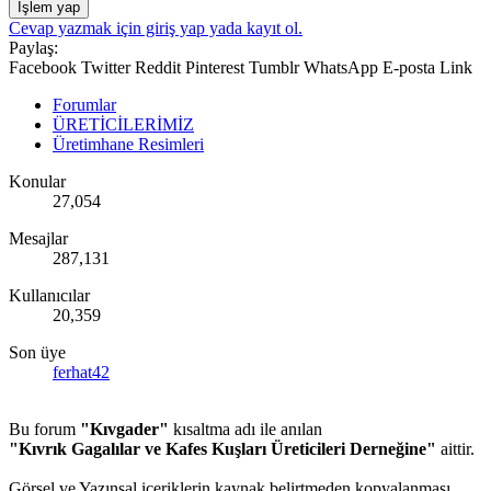
İşlem yap
Cevap yazmak için giriş yap yada kayıt ol.
Paylaş:
Facebook
Twitter
Reddit
Pinterest
Tumblr
WhatsApp
E-posta
Link
Forumlar
ÜRETİCİLERİMİZ
Üretimhane Resimleri
Konular
27,054
Mesajlar
287,131
Kullanıcılar
20,359
Son üye
ferhat42
Bu forum
"Kıvgader"
kısaltma adı ile anılan
"Kıvrık Gagalılar ve Kafes Kuşları Üreticileri Derneğine"
aittir.
Görsel ve Yazınsal içeriklerin kaynak belirtmeden kopyalanması