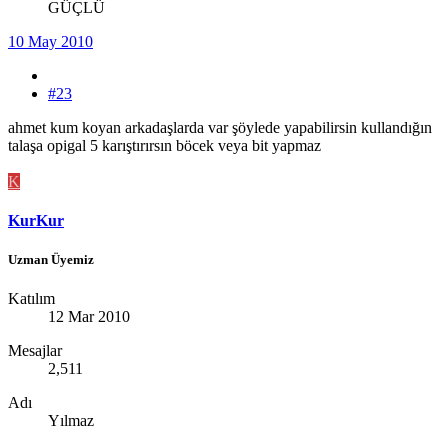
GÜÇLÜ
10 May 2010
#23
ahmet kum koyan arkadaşlarda var şöylede yapabilirsin kullandığın
talaşa opigal 5 karıştırırsın böcek veya bit yapmaz
K
KurKur
Uzman Üyemiz
Katılım
12 Mar 2010
Mesajlar
2,511
Adı
Yılmaz