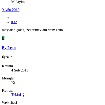
Mülayim
9 Ağu 2010
#32
maşaalah çok güzeller.mevlam daim etsin.
B
By-Leon
Üyemiz
Katılım
4 Şub 2011
Mesajlar
75
Konum
Tekirdağ
Web sitesi