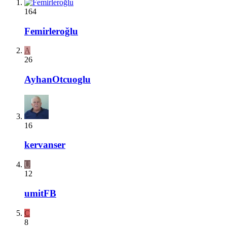
164
Femirleroğlu
A
26
AyhanOtcuoglu
16
kervanser
U
12
umitFB
C
8