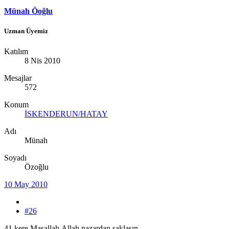
Münah Öoğlu
Uzman Üyemiz
Katılım
8 Nis 2010
Mesajlar
572
Konum
İSKENDERUN/HATAY
Adı
Münah
Soyadı
Özoğlu
10 May 2010
#26
41 kere Maşallah.Allah nazardan saklasın.