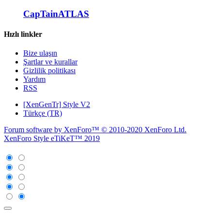
CapTainATLAS
Hızlı linkler
Bize ulaşın
Şartlar ve kurallar
Gizlilik politikası
Yardım
RSS
[XenGenTr] Style V2
Türkçe (TR)
Forum software by XenForo™
© 2010-2020 XenForo Ltd.
XenForo Style eTiKeT™ 2019