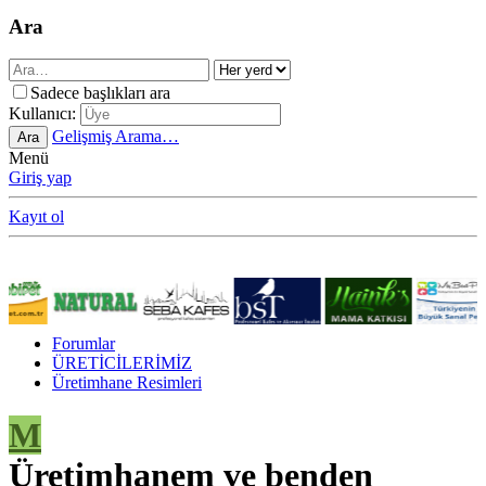
Ara
Sadece başlıkları ara
Kullanıcı:
Gelişmiş Arama…
Ara
Menü
Giriş yap
Kayıt ol
Forumlar
ÜRETİCİLERİMİZ
Üretimhane Resimleri
M
Üretimhanem ve benden