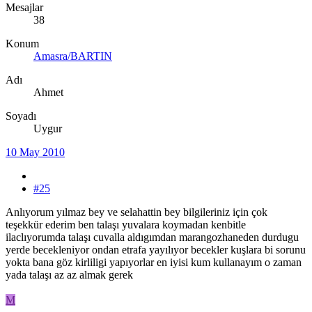
Mesajlar
38
Konum
Amasra/BARTIN
Adı
Ahmet
Soyadı
Uygur
10 May 2010
#25
Anlıyorum yılmaz bey ve selahattin bey bilgileriniz için çok
teşekkür ederim ben talaşı yuvalara koymadan kenbitle
ilaclıyorumda talaşı cuvalla aldıgımdan marangozhaneden durdugu
yerde becekleniyor ondan etrafa yayılıyor becekler kuşlara bi sorunu
yokta bana göz kirliligi yapıyorlar en iyisi kum kullanayım o zaman
yada talaşı az az almak gerek
M