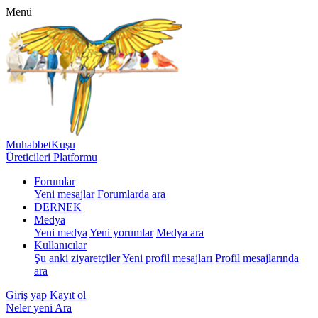
Menü
MuhabbetKuşu
Üreticileri Platformu
Forumlar
Yeni mesajlar
Forumlarda ara
DERNEK
Medya
Yeni medya
Yeni yorumlar
Medya ara
Kullanıcılar
Şu anki ziyaretçiler
Yeni profil mesajları
Profil mesajlarında
ara
Giriş yap
Kayıt ol
Neler yeni
Ara