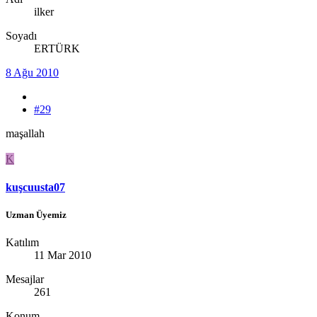
ilker
Soyadı
ERTÜRK
8 Ağu 2010
#29
maşallah
K
kuşcuusta07
Uzman Üyemiz
Katılım
11 Mar 2010
Mesajlar
261
Konum