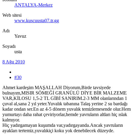
ANTALYA-Merkez
Web sitesi
www.kuscuusta07.tr.gg
Adı
Yavuz
Soyadı
usta
8 Ağu 2010
#30
Ahmet kardeşim MAŞALLAH Diyorum,Birde tavsiyede
bulnayım,MISIR SÖMEĞİ GRANÜLÜ DİYE BİR MALZEME
VAR,KİLOSU 1,5-2 TL GİBİ SANIRIM.2-3 MM olanlarından 1
çuval al,sana 2 yıl yeter.Yuvalık tabanına Talaş yerine 2 su bardağı
kadar ondan ser.En az 4-5 dönem yuvalık temizlemesende olur.Hem
yumurtayı daha rahat çeviriyorlar,hemde yavruların altları hiç ıslak
kalmıyor.
Hiç yadırgamayan kuşumda var,yadırgayanda.Ancak yavruların
ayakları tertemiz,yuvalıkiçi koku yok denebilecek düzeyde.