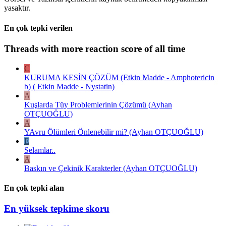
yasaktır.
En çok tepki verilen
Threads with more reaction score of all time
C
KURUMA KESİN ÇÖZÜM (Etkin Madde - Amphotericin
b) ( Etkin Madde - Nystatin)
A
Kuşlarda Tüy Problemlerinin Çözümü (Ayhan
OTÇUOĞLU)
A
YAvru Ölümleri Önlenebilir mi? (Ayhan OTÇUOĞLU)
E
Selamlar..
A
Baskın ve Çekinik Karakterler (Ayhan OTÇUOĞLU)
En çok tepki alan
En yüksek tepkime skoru