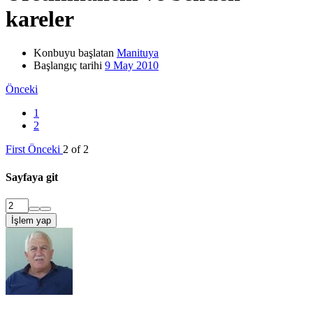
kareler
Konbuyu başlatan
Manituya
Başlangıç tarihi
9 May 2010
Önceki
1
2
First
Önceki
2 of 2
Sayfaya git
İşlem yap