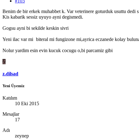
#103
Benim de bir erkek muhabbet k. Var veterinere goturduk usuttu dedi sirin
Kis kabarik sessiz uyuyo ayni degismedi.
Gogsu ayni bi sekilde keskin sivri
Yeni ilac var mi
biteral mi fungizone mi,ayrica eczanede kolay buluna
Nolur yardim esin evin kucuk cocugu o,bi parcamiz gibi
Z
z.dilsad
Yeni Üyemiz
Katılım
10 Eki 2015
Mesajlar
17
Adı
zeynep