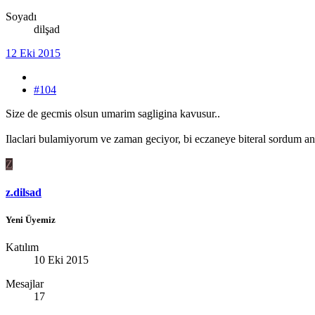
Soyadı
dilşad
12 Eki 2015
#104
Size de gecmis olsun umarim sagligina kavusur..
Ilaclari bulamiyorum ve zaman geciyor, bi eczaneye biteral sordum ant
Z
z.dilsad
Yeni Üyemiz
Katılım
10 Eki 2015
Mesajlar
17