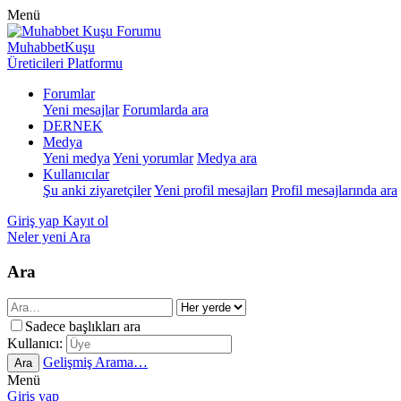
Menü
MuhabbetKuşu
Üreticileri Platformu
Forumlar
Yeni mesajlar
Forumlarda ara
DERNEK
Medya
Yeni medya
Yeni yorumlar
Medya ara
Kullanıcılar
Şu anki ziyaretçiler
Yeni profil mesajları
Profil mesajlarında ara
Giriş yap
Kayıt ol
Neler yeni
Ara
Ara
Sadece başlıkları ara
Kullanıcı:
Gelişmiş Arama…
Ara
Menü
Giriş yap