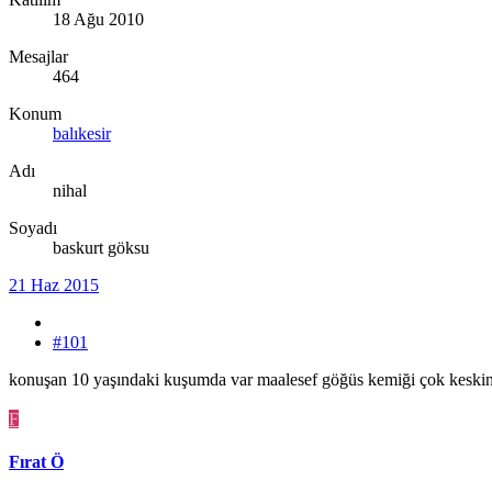
18 Ağu 2010
Mesajlar
464
Konum
balıkesir
Adı
nihal
Soyadı
baskurt göksu
21 Haz 2015
#101
konuşan 10 yaşındaki kuşumda var maalesef göğüs kemiği çok keskin 
F
Fırat Ö