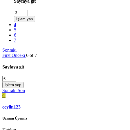
Sayfaya git
İşlem yap
4
5
6
7
Sonraki
First
Önceki
6 of 7
Sayfaya git
İşlem yap
Sonraki
Son
C
ceylin123
Uzman Üyemiz
Katılım